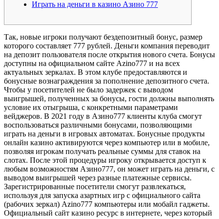
Играть на деньги в казино Азино 777
Так, новые игроки получают бездепозитный бонус, размер
которого составляет 777 рублей. Деньги компания переводит
на депозит пользователя после открытия нового счета. Бонусы
доступны на официальном сайте Azino777 и на всех
актуальных зеркалах. В этом клубе предоставляются и
бонусные вознаграждения за пополнение депозитного счета.
Чтобы у посетителей не было задержек с выводом
выигрышей, полученных за бонусы, гости должны выполнять
условие их отыгрыша, с конкретными параметрами
вейджеров. В 2021 году в Азино777 клиенты клуба смогут
воспользоваться различными бонусами, позволяющими
играть на деньги в игровых автоматах. Бонусные продукты
онлайн казино активируются через компьютер или в мобиле,
позволяя игрокам получать реальные суммы для ставок на
слотах. После этой процедуры игроку открывается доступ к
любым возможностям Азино777, он может играть на деньги, с
выводом выигрышей через разные платежные сервисы.
Зарегистрированные посетители смогут развлекаться,
используя для запуска азартных игр с официального сайта
(рабочих зеркал) Azino777 компьютеры или мобайл гаджеты.
Официальный сайт казино ресурс в интернете, через который