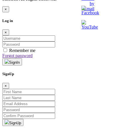
×
Log in
×
Remember me
Forgot password
SignIn
SignUp
×
SignUp