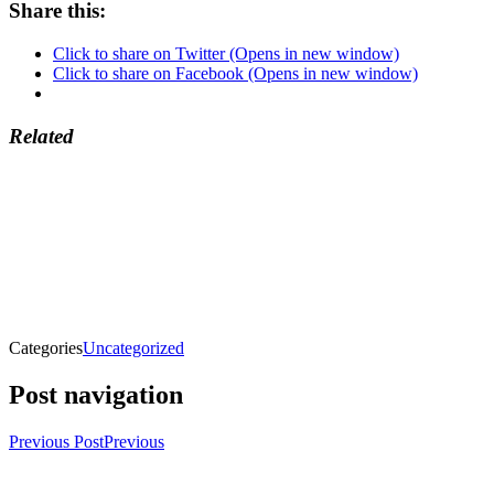
Share this:
Click to share on Twitter (Opens in new window)
Click to share on Facebook (Opens in new window)
Related
Categories
Uncategorized
Post navigation
Previous Post
Previous