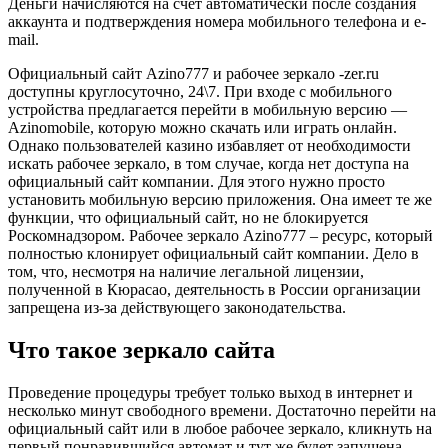
Деньги начисляются на счет автоматически после создания
аккаунта и подтверждения номера мобильного телефона и e-
mail.
Официальный сайт Azino777 и рабочее зеркало -zer.ru
доступны круглосуточно, 24\7. При входе с мобильного
устройства предлагается перейти в мобильную версию —
Azinomobile, которую можно скачать или играть онлайн.
Однако пользователей казино избавляет от необходимости
искать рабочее зеркало, в том случае, когда нет доступа на
официальный сайт компании. Для этого нужно просто
установить мобильную версию приложения. Она имеет те же
функции, что официальный сайт, но не блокируется
Роскомнадзором. Рабочее зеркало Azino777 – ресурс, который
полностью клонирует официальный сайт компании. Дело в
том, что, несмотря на наличие легальной лицензии,
полученной в Кюрасао, деятельность в России организации
запрещена из-за действующего законодательства.
Что такое зеркало сайта
Проведение процедуры требует только выход в интернет и
несколько минут свободного времени. Достаточно перейти на
официальный сайт или в любое рабочее зеркало, кликнуть на
первый понравившийся автомат и тут же будет запущена