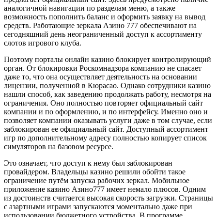
аналогичной навигации по разделам меню, а также
возможность пополнить баланс и оформить заявку на вывод
средств. Работающие зеркала Азино 777 обеспечивают на
сегодняшний день неограниченный доступ к ассортименту
слотов игрового клуба.
Поэтому порталы онлайн казино блокирует контролирующий
орган. От блокировки Роскомнадзора компанию не спасает
даже то, что она осуществляет деятельность на основании
лицензии, полученной в Кюрасао. Однако сотрудники казино
нашли способ, как заведению продолжать работу, несмотря на
ограничения. Оно полностью повторяет официальный сайт
компании и по оформлению, и по интерфейсу. Именно оно и
позволяет компании оказывать услуги даже в том случае, если
заблокирован ее официальный сайт. Доступный ассортимент
игр по дополнительному адресу полностью копирует список
симуляторов на базовом ресурсе.
Это означает, что доступ к нему был заблокирован
провайдером. Владельцы казино решили обойти такое
ограничение путём запуска рабочих зеркал. Мобильное
приложение казино Азино777 имеет немало плюсов. Одним
из достоинств считается высокая скорость загрузки. Страницы
с азартными играми запускаются моментально даже при
использовании бюджетного устройства. В программе