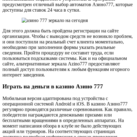
предусмотрен отличный выбор автоматов Азино777, которые
доступны для ставок 24 часа в сутки.
Для этого должна быть пройдена регистрации на сайте
организации. Чтобы с выводом средств не возникло проблем,
и они поступили на реальный счет клиента моментально,
необходимо при заполнении формы указать реальные
сведения. Пройти процедуру не составит труда, если
пользоваться подсказками системы. Как и на официальном
сайте, альтернативные зеркала Azino777 предоставляют
полный доступ пользователям к любым функциям игорного
интернет заведения.
Играть на деньги в казино Азино 777
Мобильная версия адаптирована под устройства с
операционной системой Android и iOS. В казино Азино777
регулярно проводятся различные соревнования. Как правило,
победители награждаются денежными призами или
бесплатными вращениями в определенных аппаратах. На
момент написания обзора в клубе не было действующих
акций или турниров. На соответствующих страницах
доступна подробная информация о сроках проведения,