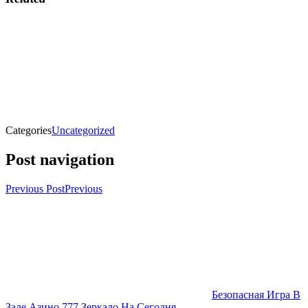
Categories
Uncategorized
Post navigation
Previous Post
Previous
Безопасная Игра В
Зале Азино 777 Зеркало На Сегодня