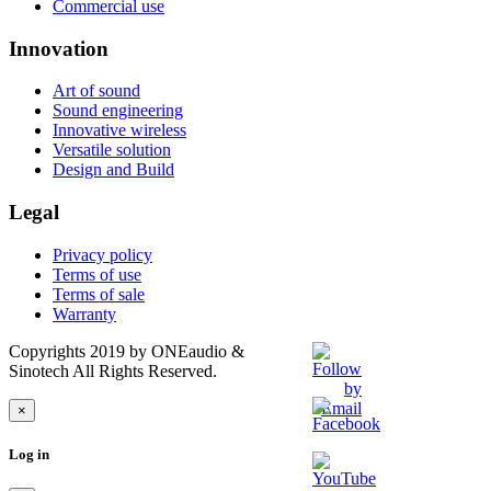
Commercial use
Innovation
Art of sound
Sound engineering
Innovative wireless
Versatile solution
Design and Build
Legal
Privacy policy
Terms of use
Terms of sale
Warranty
Copyrights 2019 by ONEaudio &
Sinotech All Rights Reserved.
×
Log in