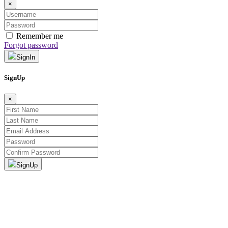
×
Remember me
Forgot password
SignIn
SignUp
×
SignUp