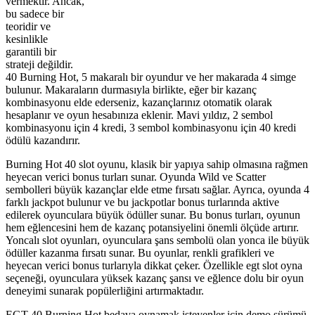
vermektir. Ancak,
bu sadece bir
teoridir ve
kesinlikle
garantili bir
strateji değildir.
40 Burning Hot, 5 makaralı bir oyundur ve her makarada 4 simge
bulunur. Makaraların durmasıyla birlikte, eğer bir kazanç
kombinasyonu elde ederseniz, kazançlarınız otomatik olarak
hesaplanır ve oyun hesabınıza eklenir. Mavi yıldız, 2 sembol
kombinasyonu için 4 kredi, 3 sembol kombinasyonu için 40 kredi
ödülü kazandırır.
Burning Hot 40 slot oyunu, klasik bir yapıya sahip olmasına rağmen
heyecan verici bonus turları sunar. Oyunda Wild ve Scatter
sembolleri büyük kazançlar elde etme fırsatı sağlar. Ayrıca, oyunda 4
farklı jackpot bulunur ve bu jackpotlar bonus turlarında aktive
edilerek oyunculara büyük ödüller sunar. Bu bonus turları, oyunun
hem eğlencesini hem de kazanç potansiyelini önemli ölçüde artırır.
Yoncalı slot oyunları, oyunculara şans sembolü olan yonca ile büyük
ödüller kazanma fırsatı sunar. Bu oyunlar, renkli grafikleri ve
heyecan verici bonus turlarıyla dikkat çeker. Özellikle egt slot oyna
seçeneği, oyunculara yüksek kazanç şansı ve eğlence dolu bir oyun
deneyimi sunarak popülerliğini artırmaktadır.
EGT 40 Burning Hot bedava oynamak isteyenler için demo sürümü