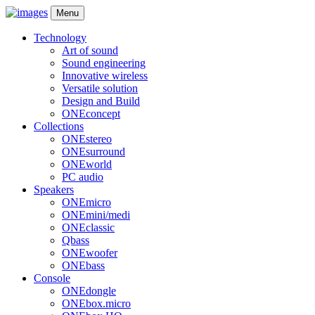
Menu
Technology
Art of sound
Sound engineering
Innovative wireless
Versatile solution
Design and Build
ONEconcept
Collections
ONEstereo
ONEsurround
ONEworld
PC audio
Speakers
ONEmicro
ONEmini/medi
ONEclassic
Qbass
ONEwoofer
ONEbass
Console
ONEdongle
ONEbox.micro