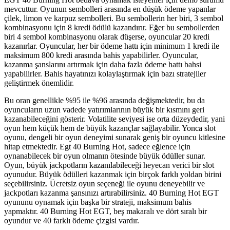
mevcuttur. Oyunun sembolleri arasında en düşük ödeme yapanlar
çilek, limon ve karpuz sembolleri. Bu sembollerin her biri, 3 sembol
kombinasyonu için 8 kredi ödülü kazandırır. Eğer bu sembollerden
biri 4 sembol kombinasyonu olarak düşerse, oyuncular 20 kredi
kazanırlar. Oyuncular, her bir ödeme hattı için minimum 1 kredi ile
maksimum 800 kredi arasında bahis yapabilirler. Oyuncular,
kazanma şanslarını artırmak için daha fazla ödeme hattı bahsi
yapabilirler. Bahis hayatınızı kolaylaştırmak için bazı stratejiler
geliştirmek önemlidir.
Bu oran genellikle %95 ile %96 arasında değişmektedir, bu da
oyuncuların uzun vadede yatırımlarının büyük bir kısmını geri
kazanabileceğini gösterir. Volatilite seviyesi ise orta düzeydedir, yani
oyun hem küçük hem de büyük kazançlar sağlayabilir. Yonca slot
oyunu, dengeli bir oyun deneyimi sunarak geniş bir oyuncu kitlesine
hitap etmektedir. Egt 40 Burning Hot, sadece eğlence için
oynanabilecek bir oyun olmanın ötesinde büyük ödüller sunar.
Oyun, büyük jackpotların kazanılabileceği heyecan verici bir slot
oyunudur. Büyük ödülleri kazanmak için birçok farklı yoldan birini
seçebilirsiniz. Ücretsiz oyun seçeneği ile oyunu deneyebilir ve
jackpotları kazanma şansınızı artırabilirsiniz. 40 Burning Hot EGT
oyununu oynamak için başka bir strateji, maksimum bahis
yapmaktır. 40 Burning Hot EGT, beş makaralı ve dört sıralı bir
oyundur ve 40 farklı ödeme çizgisi vardır.