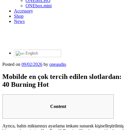
ONEbox.HQ
ONEbox.mini
Accessory
Shop
News
English
Posted on
09/02/2026
by
oneaudio
Mobilde en çok tercih edilen slotlardan:
40 Burning Hot
Content
Ayrıca, bahis miktarınızı ayarlama imkanı sunarak kişiselleştirilmiş