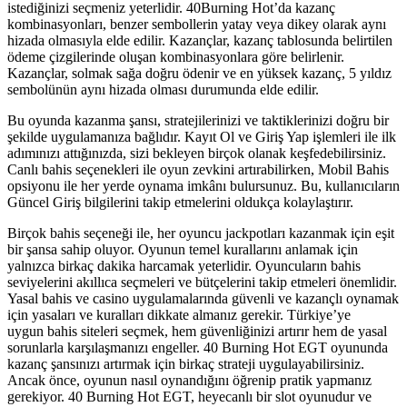
istediğinizi seçmeniz yeterlidir. 40Burning Hot’da kazanç
kombinasyonları, benzer sembollerin yatay veya dikey olarak aynı
hizada olmasıyla elde edilir. Kazançlar, kazanç tablosunda belirtilen
ödeme çizgilerinde oluşan kombinasyonlara göre belirlenir.
Kazançlar, solmak sağa doğru ödenir ve en yüksek kazanç, 5 yıldız
sembolünün aynı hizada olması durumunda elde edilir.
Bu oyunda kazanma şansı, stratejilerinizi ve taktiklerinizi doğru bir
şekilde uygulamanıza bağlıdır. Kayıt Ol ve Giriş Yap işlemleri ile ilk
adımınızı attığınızda, sizi bekleyen birçok olanak keşfedebilirsiniz.
Canlı bahis seçenekleri ile oyun zevkini artırabilirken, Mobil Bahis
opsiyonu ile her yerde oynama imkânı bulursunuz. Bu, kullanıcıların
Güncel Giriş bilgilerini takip etmelerini oldukça kolaylaştırır.
Birçok bahis seçeneği ile, her oyuncu jackpotları kazanmak için eşit
bir şansa sahip oluyor. Oyunun temel kurallarını anlamak için
yalnızca birkaç dakika harcamak yeterlidir. Oyuncuların bahis
seviyelerini akıllıca seçmeleri ve bütçelerini takip etmeleri önemlidir.
Yasal bahis ve casino uygulamalarında güvenli ve kazançlı oynamak
için yasaları ve kuralları dikkate almanız gerekir. Türkiye’ye
uygun bahis siteleri seçmek, hem güvenliğinizi artırır hem de yasal
sorunlarla karşılaşmanızı engeller. 40 Burning Hot EGT oyununda
kazanç şansınızı artırmak için birkaç strateji uygulayabilirsiniz.
Ancak önce, oyunun nasıl oynandığını öğrenip pratik yapmanız
gerekiyor. 40 Burning Hot EGT, heyecanlı bir slot oyunudur ve