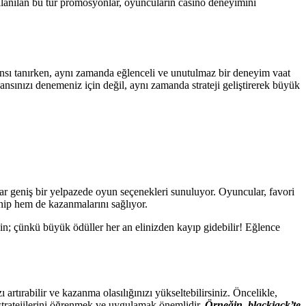
ullanılan bu tür promosyonlar, oyuncuların casino deneyimini
nsı tanırken, aynı zamanda eğlenceli ve unutulmaz bir deneyim vaat
şansınızı denemeniz için değil, aynı zamanda strateji geliştirerek büyük
dar geniş bir yelpazede oyun seçenekleri sunuluyor. Oyuncular, favori
nip hem de kazanmalarını sağlıyor.
din; çünkü büyük ödüller her an elinizden kayıp gidebilir! Eğlence
artırabilir ve kazanma olasılığınızı yükseltebilirsiniz. Öncelikle,
 stratejilerini öğrenmek ve uygulamak önemlidir.
Örneğin, blackjack’te