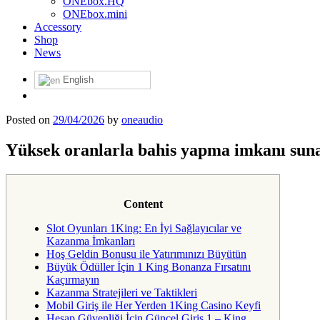
ONEbox.HQ
ONEbox.mini
Accessory
Shop
News
English
Posted on
29/04/2026
by
oneaudio
Yüksek oranlarla bahis yapma imkanı sunan
Content
Slot Oyunları 1King: En İyi Sağlayıcılar ve
Kazanma İmkanları
Hoş Geldin Bonusu ile Yatırımınızı Büyütün
Büyük Ödüller İçin 1 King Bonanza Fırsatını
Kaçırmayın
Kazanma Stratejileri ve Taktikleri
Mobil Giriş ile Her Yerden 1King Casino Keyfi
Hesap Güvenliği İçin Güncel Giriş 1 – King