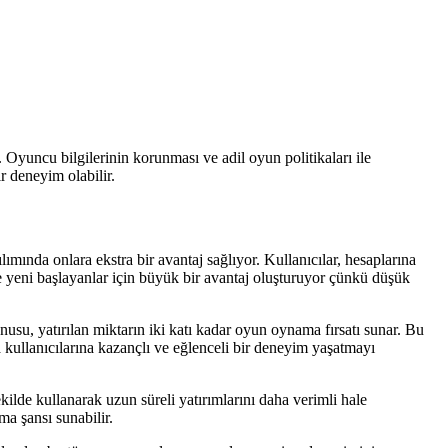
. Oyuncu bilgilerinin korunması ve adil oyun politikaları ile
r deneyim olabilir.
ılımında onlara ekstra bir avantaj sağlıyor. Kullanıcılar, hesaplarına
le yeni başlayanlar için büyük bir avantaj oluşturuyor çünkü düşük
nusu, yatırılan miktarın iki katı kadar oyun oynama fırsatı sunar. Bu
a kullanıcılarına kazançlı ve eğlenceli bir deneyim yaşatmayı
ilde kullanarak uzun süreli yatırımlarını daha verimli hale
ma şansı sunabilir.