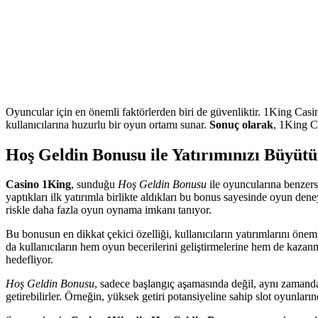
Oyuncular için en önemli faktörlerden biri de güvenliktir. 1King Casino
kullanıcılarına huzurlu bir oyun ortamı sunar.
Sonuç olarak
, 1King C
Hoş Geldin Bonusu ile Yatırımınızı Büyüt
Casino 1King
, sunduğu
Hoş Geldin Bonusu
ile oyuncularına benzersiz
yaptıkları ilk yatırımla birlikte aldıkları bu bonus sayesinde oyun den
riskle daha fazla oyun oynama imkanı tanıyor.
Bu bonusun en dikkat çekici özelliği, kullanıcıların yatırımlarını önem
da kullanıcıların hem oyun becerilerini geliştirmelerine hem de kazanm
hedefliyor.
Hoş Geldin Bonusu
, sadece başlangıç aşamasında değil, aynı zamanda 
getirebilirler. Örneğin, yüksek getiri potansiyeline sahip slot oyunlar