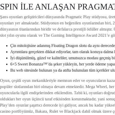
SPIN İLE ANLAŞAN PRAGMAT
Şans oyunları geliştiricileri dünyasında Pragmatic Play stüdyosu, üret
oyunları yer almaktadır. Stüdyonun en beğenilen oyunlarından biri, 
dünyasının titanlarından biridir ve defalarca prestijli ödüller almı
slot yılın oyunu olarak ve The Gaming Intelligence Award 2021’e gör
Çin mitolojisine adanmış Floating Dragon slotu da aynı derecede i
Ayrıntılara gerçekten dikkat ediyorlar, tam olarak konuya dalma h
İyi düşünülmüş, güzel ve kaliteliler, umutsuzca modası geçmiş bi
6×5 Sweet Bonanza™’da şeker yükleyin, her yerde ödeme yapar, 
Bu web sitesinde bulunan ya da atıfta bulunulan tüm içerikler ulu
Oyun, çeşitli oyun mekanikleriyle memnun eder ve oyuncuların kazançlar
popüler slotlarından biri olmaya devam etmektedir. Mega Wheel, her 
oyuncularla ilgili endişelerinden etkilendim. Tabii ki, oyunları doğru
oldukları her oyun üçüncü taraf etkisinden korunmaktadır, yani sonuç
Play’den oyunlar şaşırtıcı derecede iyi gidiyor, ancak bu kadar yüks
casino portföyümüz, Bakara, Rulet ve Blackjack dahil olmak üzere çok