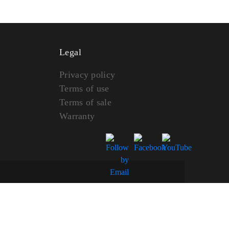
Legal
Privacy policy
Terms of use
Terms of sale
Warranty