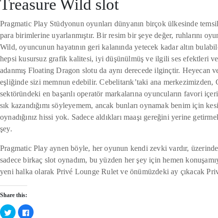
Treasure Wild slot
Pragmatic Play Stüdyonun oyunları dünyanın birçok ülkesinde temsil 
para birimlerine uyarlanmıştır. Bir resim bir şeye değer, ruhlarını oy
Wild, oyuncunun hayatının geri kalanında yetecek kadar altın bulabilec
hepsi kusursuz grafik kalitesi, iyi düşünülmüş ve ilgili ses efektleri v
adanmış Floating Dragon slotu da aynı derecede ilginçtir. Heyecan ve
eşliğinde sizi memnun edebilir. Cebelitarık’taki ana merkezimizden,
sektöründeki en başarılı operatör markalarına oyuncuların favori içeri
sık kazandığımı söyleyemem, ancak bunları oynamak benim için kesinli
oynadığınız hissi yok. Sadece aldıkları maaşı gereğini yerine getirme
şey.
Pragmatic Play aynen böyle, her oyunun kendi zevki vardır, üzerinde
sadece birkaç slot oynadım, bu yüzden her şey için hemen konuşamıyo
yeni halka olarak Privé Lounge Rulet ve önümüzdeki ay çıkacak Pri
Share this:
Click
Click
to
to