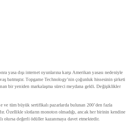
ra yasa dışı internet oyunlarına karşı Amerikan yasası nedeniyle
 yavaş batmıştır. Topgame Technology’nin çoğunluk hissesinin şirketi
çlanan bir yeniden markalaşma süreci meydana geldi. Değişiklikler
de ve tüm büyük sertifikalı pazarlarda bulunan 200’den fazla
ır. Özellikle slotların monoton olmadığı, ancak her birinin kendine
lı olursa değerli ödüller kazanmaya davet etmektedir.