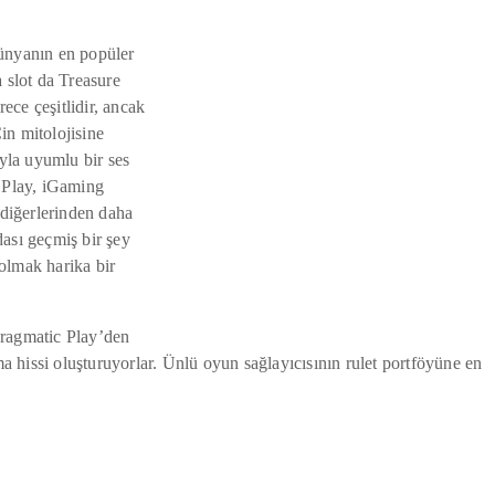
dünyanın en popüler
a slot da Treasure
ece çeşitlidir, ancak
Çin mitolojisine
uyla uyumlu bir ses
c Play, iGaming
a diğerlerinden daha
ası geçmiş bir şey
 olmak harika bir
Pragmatic Play’den
 hissi oluşturuyorlar. Ünlü oyun sağlayıcısının rulet portföyüne en