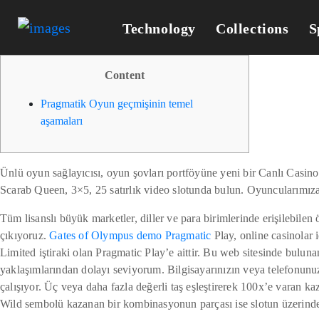
Technology
Collections
S
Content
Pragmatik Oyun geçmişinin temel
aşamaları
Ünlü oyun sağlayıcısı, oyun şovları portföyüne yeni bir Canlı Casin
Scarab Queen, 3×5, 25 satırlık video slotunda bulun. Oyuncularımıza
Tüm lisanslı büyük marketler, diller ve para birimlerinde erişilebilen
çıkıyoruz.
Gates of Olympus demo Pragmatic
Play, online casinolar 
Limited iştiraki olan Pragmatic Play’e aittir. Bu web sitesinde bulun
yaklaşımlarından dolayı seviyorum. Bilgisayarınızın veya telefonunuz
çalışıyor. Üç veya daha fazla değerli taş eşleştirerek 100x’e varan k
Wild sembolü kazanan bir kombinasyonun parçası ise slotun üzerindeki