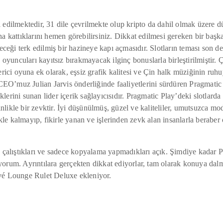
edilmektedir, 31 dile çevrilmekte olup kripto da dahil olmak üzere 
una kattıklarını hemen görebilirsiniz. Dikkat edilmesi gereken bir başk
eği terk edilmiş bir hazineye kapı açmasıdır. Slotların teması son der
e oyuncuları kayıtsız bırakmayacak ilginç bonuslarla birleştirilmiştir. 
rici oyuna ek olarak, eşsiz grafik kalitesi ve Çin halk müziğinin ruh
 CEO’muz Julian Jarvis önderliğinde faaliyetlerini sürdüren Pragmati
klerini sunan lider içerik sağlayıcısıdır. Pragmatic Play’deki slotlard
kle bir zevktir. İyi düşünülmüş, güzel ve kaliteliler, umutsuzca mod
kle kalmayıp, fikirle yanan ve işlerinden zevk alan insanlarla beraber
 çalıştıkları ve sadece kopyalama yapmadıkları açık. Şimdiye kadar 
rum. Ayrıntılara gerçekten dikkat ediyorlar, tam olarak konuya dalma
vé Lounge Rulet Deluxe ekleniyor.