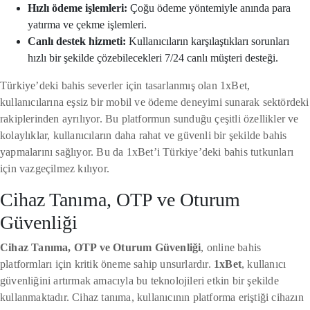
Hızlı ödeme işlemleri:
Çoğu ödeme yöntemiyle anında para
yatırma ve çekme işlemleri.
Canlı destek hizmeti:
Kullanıcıların karşılaştıkları sorunları
hızlı bir şekilde çözebilecekleri 7/24 canlı müşteri desteği.
Türkiye’deki bahis severler için tasarlanmış olan 1xBet,
kullanıcılarına eşsiz bir mobil ve ödeme deneyimi sunarak sektördeki
rakiplerinden ayrılıyor. Bu platformun sunduğu çeşitli özellikler ve
kolaylıklar, kullanıcıların daha rahat ve güvenli bir şekilde bahis
yapmalarını sağlıyor. Bu da 1xBet’i Türkiye’deki bahis tutkunları
için vazgeçilmez kılıyor.
Cihaz Tanıma, OTP ve Oturum
Güvenliği
Cihaz Tanıma, OTP ve Oturum Güvenliği
, online bahis
platformları için kritik öneme sahip unsurlardır.
1xBet
, kullanıcı
güvenliğini artırmak amacıyla bu teknolojileri etkin bir şekilde
kullanmaktadır. Cihaz tanıma, kullanıcının platforma eriştiği cihazın