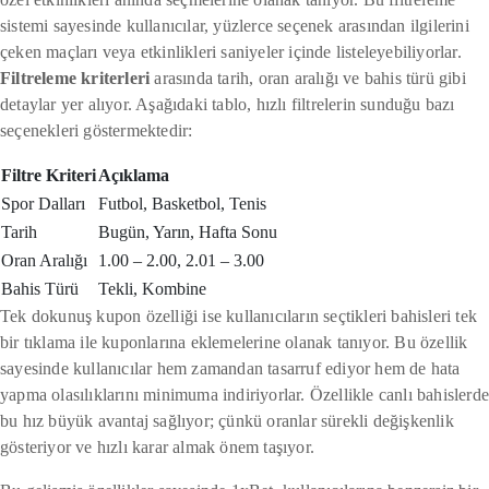
sistemi sayesinde kullanıcılar, yüzlerce seçenek arasından ilgilerini
çeken maçları veya etkinlikleri saniyeler içinde listeleyebiliyorlar.
Filtreleme kriterleri
arasında tarih, oran aralığı ve bahis türü gibi
detaylar yer alıyor. Aşağıdaki tablo, hızlı filtrelerin sunduğu bazı
seçenekleri göstermektedir:
Filtre Kriteri
Açıklama
Spor Dalları
Futbol, Basketbol, Tenis
Tarih
Bugün, Yarın, Hafta Sonu
Oran Aralığı
1.00 – 2.00, 2.01 – 3.00
Bahis Türü
Tekli, Kombine
Tek dokunuş kupon özelliği ise kullanıcıların seçtikleri bahisleri tek
bir tıklama ile kuponlarına eklemelerine olanak tanıyor. Bu özellik
sayesinde kullanıcılar hem zamandan tasarruf ediyor hem de hata
yapma olasılıklarını minimuma indiriyorlar. Özellikle canlı bahislerd
bu hız büyük avantaj sağlıyor; çünkü oranlar sürekli değişkenlik
gösteriyor ve hızlı karar almak önem taşıyor.