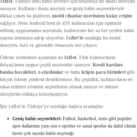
1xBet
, Türkiye’deki bahis severler için benzersiz bir mobil deneyim
sunuyor. Kullanıcı dostu arayüzü ve geniş bahis seçenekleriyle
dikkat çeken bu platform,
mobil cihazlar üzerinden kolay erişim
sağlıyor. Hem Android hem de iOS kullanıcıları için optimize
edilmiş uygulamaları sayesinde, kullanıcılar her an her yerden bahis
yapma imkanına sahip oluyorlar.
1xBet’in
sunduğu bu mobil
deneyim, hızlı ve güvenilir olmasıyla öne çıkıyor.
Ödeme yöntemleri açısından da
1xBet
, Türk kullanıcıların
ihtiyaçlarına uygun çeşitli seçenekler sunuyor.
Kredi kartları
,
banka havaleleri
,
e-cüzdanlar
ve hatta
kripto para birimleri
gibi
birçok ödeme yöntemi destekleniyor. Bu çeşitlilik, kullanıcıların en
rahat ettikleri yöntemi seçmelerine olanak tanıyor ve ödeme
süreçlerini oldukça kolaylaştırıyor.
İşte 1xBet’in Türkiye’ye sunduğu başlıca avantajlar:
Geniş bahis seçenekleri:
Futbol, basketbol, tenis gibi popüler
spor dallarının yanı sıra e-sporlar ve sanal sporlar da dahil olmak
üzere çok sayıda bahis seçeneği.