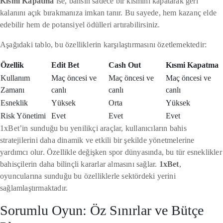
Kısmi Kapatma
ise, bahsin sadece bir kısmını kapatarak geri
kalanını açık bırakmanıza imkan tanır. Bu sayede, hem kazanç elde
edebilir hem de potansiyel ödülleri artırabilirsiniz.
Aşağıdaki tablo, bu özelliklerin karşılaştırmasını özetlemektedir:
Özellik
Edit Bet
Cash Out
Kısmi Kapatma
Kullanım
Maç öncesi ve
Maç öncesi ve
Maç öncesi ve
Zamanı
canlı
canlı
canlı
Esneklik
Yüksek
Orta
Yüksek
Risk Yönetimi
Evet
Evet
Evet
1xBet’in sunduğu bu yenilikçi araçlar, kullanıcıların bahis
stratejilerini daha dinamik ve etkili bir şekilde yönetmelerine
yardımcı olur. Özellikle değişken spor dünyasında, bu tür esneklikler
bahisçilerin daha bilinçli kararlar almasını sağlar.
1xBet
,
oyuncularına sunduğu bu özelliklerle sektördeki yerini
sağlamlaştırmaktadır.
Sorumlu Oyun: Öz Sınırlar ve Bütçe