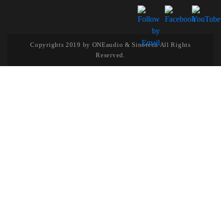
Copyrights 2019 by ONEaudio & Sinotech All Rights
Reserved.