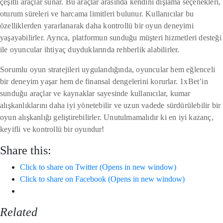
çeşitli araçlar sunar. Bu araçlar arasında kendini dışlama seçenekleri,
oturum süreleri ve harcama limitleri bulunur. Kullanıcılar bu
özelliklerden yararlanarak daha kontrollü bir oyun deneyimi
yaşayabilirler. Ayrıca, platformun sunduğu müşteri hizmetleri desteği
ile oyuncular ihtiyaç duyduklarında rehberlik alabilirler.
Sorumlu oyun stratejileri uygulandığında, oyuncular hem eğlenceli
bir deneyim yaşar hem de finansal dengelerini korurlar. 1xBet’in
sunduğu araçlar ve kaynaklar sayesinde kullanıcılar, kumar
alışkanlıklarını daha iyi yönetebilir ve uzun vadede sürdürülebilir bir
oyun alışkanlığı geliştirebilirler. Unutulmamalıdır ki en iyi kazanç,
keyifli ve kontrollü bir oyundur!
Share this:
Click to share on Twitter (Opens in new window)
Click to share on Facebook (Opens in new window)
Related