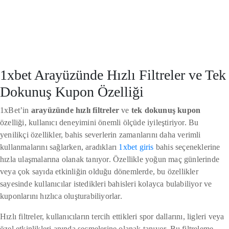
1xbet Arayüzünde Hızlı Filtreler ve Tek
Dokunuş Kupon Özelliği
1xBet’in
arayüzünde hızlı filtreler
ve
tek dokunuş kupon
özelliği, kullanıcı deneyimini önemli ölçüde iyileştiriyor. Bu
yenilikçi özellikler, bahis severlerin zamanlarını daha verimli
kullanmalarını sağlarken, aradıkları
1xbet giris
bahis seçeneklerine
hızla ulaşmalarına olanak tanıyor. Özellikle yoğun maç günlerinde
veya çok sayıda etkinliğin olduğu dönemlerde, bu özellikler
sayesinde kullanıcılar istedikleri bahisleri kolayca bulabiliyor ve
kuponlarını hızlıca oluşturabiliyorlar.
Hızlı filtreler, kullanıcıların tercih ettikleri spor dallarını, ligleri veya
özel etkinlikleri anında seçmelerine olanak tanıyor. Bu filtreleme