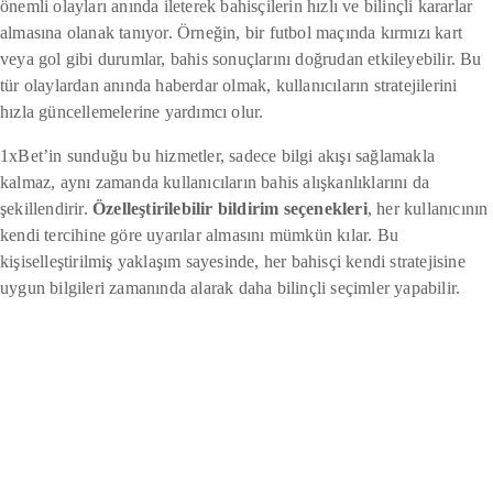
önemli olayları anında ileterek bahisçilerin hızlı ve bilinçli kararlar
almasına olanak tanıyor. Örneğin, bir futbol maçında kırmızı kart
veya gol gibi durumlar, bahis sonuçlarını doğrudan etkileyebilir. Bu
tür olaylardan anında haberdar olmak, kullanıcıların stratejilerini
hızla güncellemelerine yardımcı olur.
1xBet’in sunduğu bu hizmetler, sadece bilgi akışı sağlamakla
kalmaz, aynı zamanda kullanıcıların bahis alışkanlıklarını da
şekillendirir.
Özelleştirilebilir bildirim seçenekleri
, her kullanıcının
kendi tercihine göre uyarılar almasını mümkün kılar. Bu
kişiselleştirilmiş yaklaşım sayesinde, her bahisçi kendi stratejisine
uygun bilgileri zamanında alarak daha bilinçli seçimler yapabilir.