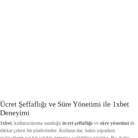
Ücret Şeffaflığı ve Süre Yönetimi ile 1xbet
Deneyimi
1xbet
, kullanıcılarına sunduğu
ücret şeffaflığı
ve
süre yönetimi
ile
dikkat çeken bir platformdur. Kullanıcılar, bahis yaparken
maliyetlerin net bir şekilde önlerine serildiğini görürler. Bu, bahis