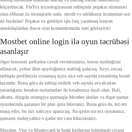
köçürüləcək. FinTex texnologiyasının tətbiqinin peşəkar nümunəsi
olan eManat ilə ödənişlərin sadə, sürətli və təhlükəsiz üsulundan sən
də faydalan! Peşəkar və gördüyü işlə fərq yaratmaq istəyən
əməkdaşlardan ibarət olan komandamızda səni gözləyirik!
Mostbet online login ilə oyun təcrübəsi
asanlaşır
Əgər bonusun şərtlərinə cavab vermirsinizsə, bonus məbləğiniz
silinəcək, yalnız ilkin qoyduğunuz məbləğ qalacaq. Xeyr, ancaq
tətbiqdə profilinizlə oynamaq üçün sizə veb-saytda yaradılmış hesab
lazımdır. Buna görə də tətbiqi endirib veb-saytda əvvəlcədən
yaratdığınız hesabın məlumatları ilə hesabınıza daxil olun. Bəli,
əlbəttə, düzgün strategiya qurmaqla Mostbet slotları və digər qumar
oyunlarında qazanan bir plan qura bilərsiniz. Buna görə də, tez-tez
məşq edin, bu sizi nəticəyə aparacaq. Nə qədər tez-tez oynasanız,
qumarın mahiyyətinə o qədər tez vara biləcəksiniz.
Məsələn, Visa və Mastercard-la bank kartlarına minumum çıxarış