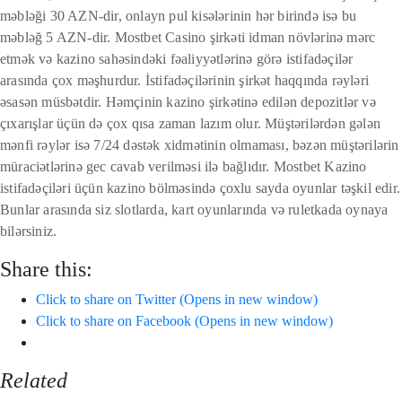
məbləği 30 AZN-dir, onlayn pul kisələrinin hər birində isə bu
məbləğ 5 AZN-dir. Mostbet Casino şirkəti idman növlərinə mərc
etmək və kazino sahəsindəki fəaliyyətlərinə görə istifadəçilər
arasında çox məşhurdur. İstifadəçilərinin şirkət haqqında rəyləri
əsasən müsbətdir. Həmçinin kazino şirkətinə edilən depozitlər və
çıxarışlar üçün də çox qısa zaman lazım olur. Müştərilərdən gələn
mənfi rəylər isə 7/24 dəstək xidmətinin olmaması, bəzən müştərilərin
müraciətlərinə gec cavab verilməsi ilə bağlıdır. Mostbet Kazino
istifadəçiləri üçün kazino bölməsində çoxlu sayda oyunlar təşkil edir.
Bunlar arasında siz slotlarda, kart oyunlarında və ruletkada oynaya
bilərsiniz.
Share this:
Click to share on Twitter (Opens in new window)
Click to share on Facebook (Opens in new window)
Related