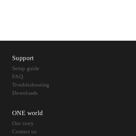
Support
Setup guide
FAQ
Troubleshooting
Downloads
ONE world
Our story
Contact us