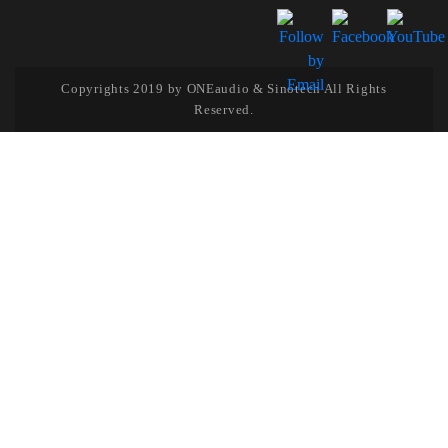
Copyrights 2019 by ONEaudio & Sinotech All Rights
Reserved.