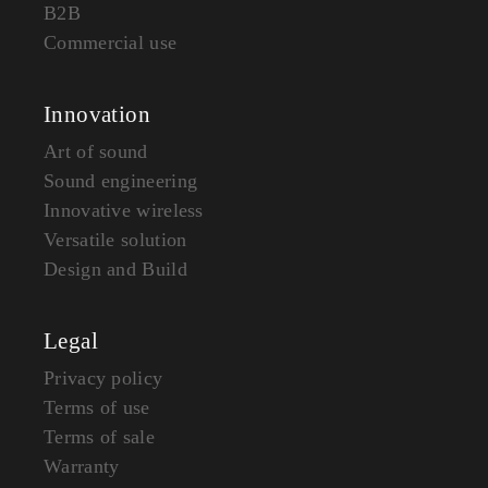
B2B
Commercial use
Innovation
Art of sound
Sound engineering
Innovative wireless
Versatile solution
Design and Build
Legal
Privacy policy
Terms of use
Terms of sale
Warranty