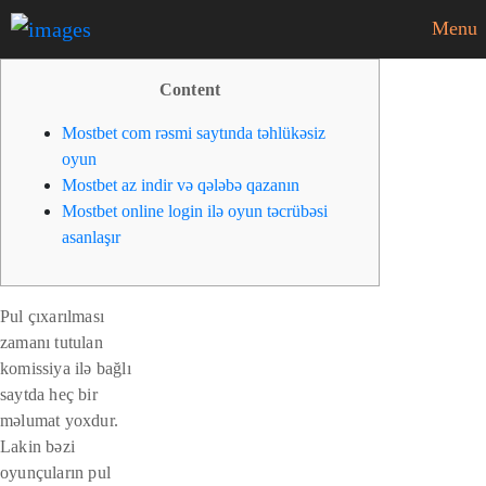
Menu
Content
Mostbet com rəsmi saytında təhlükəsiz
oyun
Mostbet az indir və qələbə qazanın
Mostbet online login ilə oyun təcrübəsi
asanlaşır
Pul çıxarılması
zamanı tutulan
komissiya ilə bağlı
saytda heç bir
məlumat yoxdur.
Lakin bəzi
oyunçuların pul