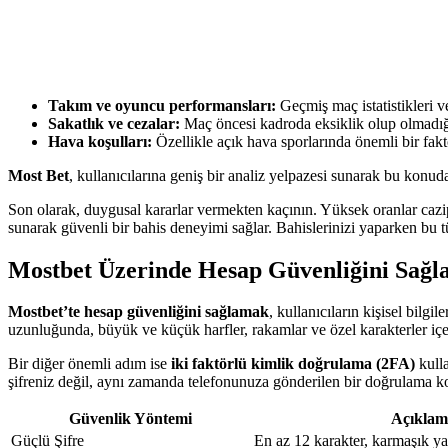
Takım ve oyuncu performansları:
Geçmiş maç istatistikleri 
Sakatlık ve cezalar:
Maç öncesi kadroda eksiklik olup olmadığı
Hava koşulları:
Özellikle açık hava sporlarında önemli bir fakt
Most Bet
, kullanıcılarına geniş bir analiz yelpazesi sunarak bu konud
Son olarak, duygusal kararlar vermekten kaçının. Yüksek oranlar cazip
sunarak güvenli bir bahis deneyimi sağlar. Bahislerinizi yaparken bu tü
Mostbet Üzerinde Hesap Güvenliğini Sağl
Mostbet’te hesap güvenliğini sağlamak
, kullanıcıların kişisel bilg
uzunluğunda, büyük ve küçük harfler, rakamlar ve özel karakterler içerme
Bir diğer önemli adım ise
iki faktörlü kimlik doğrulama (2FA)
kulla
şifreniz değil, aynı zamanda telefonunuza gönderilen bir doğrulama kod
Güvenlik Yöntemi
Açıklam
Güçlü Şifre
En az 12 karakter, karmaşık y