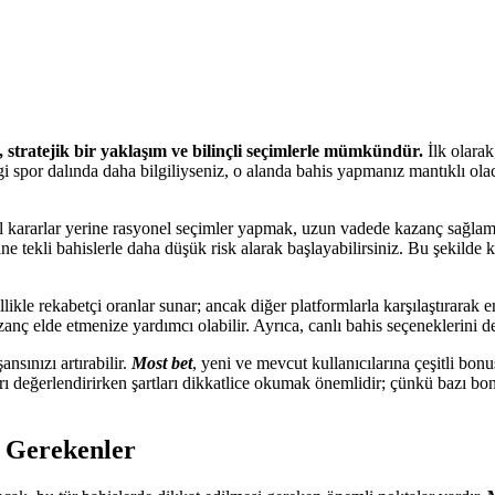
 stratejik bir yaklaşım ve bilinçli seçimlerle mümkündür.
İlk olarak
ngi spor dalında daha bilgiliyseniz, o alanda bahis yapmanız mantıklı ola
l kararlar yerine rasyonel seçimler yapmak, uzun vadede kazanç sağlam
ine tekli bahislerle daha düşük risk alarak başlayabilirsiniz. Bu şekilde k
llikle rekabetçi oranlar sunar; ancak diğer platformlarla karşılaştırara
anç elde etmenize yardımcı olabilir. Ayrıca, canlı bahis seçeneklerini de
nsınızı artırabilir.
Most bet
, yeni ve mevcut kullanıcılarına çeşitli bonu
tları değerlendirirken şartları dikkatlice okumak önemlidir; çünkü bazı bonu
i Gerekenler