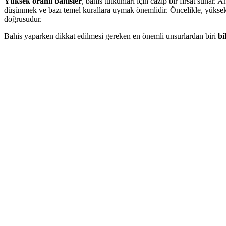
Yüksek oranlı bahisler
, bahis tutkunları için cazip bir fırsat sunar.
düşünmek ve bazı temel kurallara uymak önemlidir. Öncelikle, yüksek
doğrusudur.
Bahis yaparken dikkat edilmesi gereken en önemli unsurlardan biri
bi