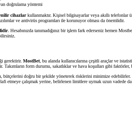
ayan doğrulama yöntemi
nilir cihazlar
kullanmaktır. Kişisel bilgisayarlar veya akıllı telefonlar
azılımlar ve antivirüs programları ile korunuyor olması da önemlidir.
lidir
. Hesabınızda tanımadığınız bir işlem fark ederseniz hemen Mostbet 
lirsiniz.
i gerektirir.
MostBet
, bu alanda kullanıcılarına çeşitli araçlar ve istati
ir. Takımların form durumu, sakatlıklar ve hava koşulları gibi faktörle
ı, bütçelerini doğru bir şekilde yöneterek risklerini minimize edebilirler
 telafi etmeye çalışmak yerine, belirlenen limitlere uymak uzun vadede dah