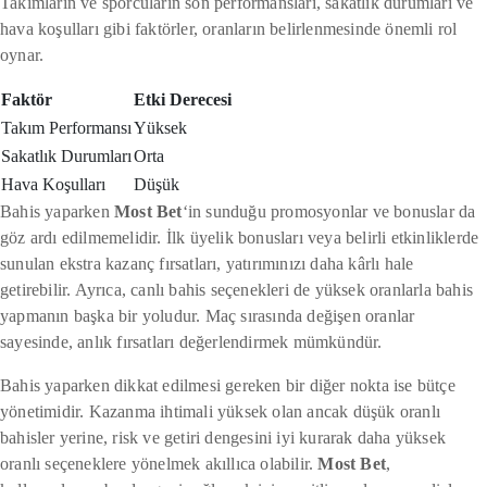
Takımların ve sporcuların son performansları, sakatlık durumları ve
hava koşulları gibi faktörler, oranların belirlenmesinde önemli rol
oynar.
Faktör
Etki Derecesi
Takım Performansı
Yüksek
Sakatlık Durumları
Orta
Hava Koşulları
Düşük
Bahis yaparken
Most Bet
‘in sunduğu promosyonlar ve bonuslar da
göz ardı edilmemelidir. İlk üyelik bonusları veya belirli etkinliklerde
sunulan ekstra kazanç fırsatları, yatırımınızı daha kârlı hale
getirebilir. Ayrıca, canlı bahis seçenekleri de yüksek oranlarla bahis
yapmanın başka bir yoludur. Maç sırasında değişen oranlar
sayesinde, anlık fırsatları değerlendirmek mümkündür.
Bahis yaparken dikkat edilmesi gereken bir diğer nokta ise bütçe
yönetimidir. Kazanma ihtimali yüksek olan ancak düşük oranlı
bahisler yerine, risk ve getiri dengesini iyi kurarak daha yüksek
oranlı seçeneklere yönelmek akıllıca olabilir.
Most Bet
,