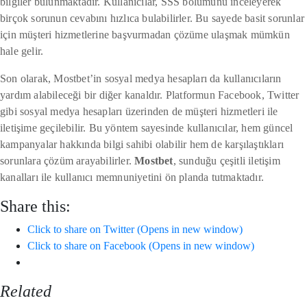
bilgiler bulunmaktadır. Kullanıcılar, SSS bölümünü inceleyerek
birçok sorunun cevabını hızlıca bulabilirler. Bu sayede basit sorunlar
için müşteri hizmetlerine başvurmadan çözüme ulaşmak mümkün
hale gelir.
Son olarak, Mostbet’in sosyal medya hesapları da kullanıcıların
yardım alabileceği bir diğer kanaldır. Platformun Facebook, Twitter
gibi sosyal medya hesapları üzerinden de müşteri hizmetleri ile
iletişime geçilebilir. Bu yöntem sayesinde kullanıcılar, hem güncel
kampanyalar hakkında bilgi sahibi olabilir hem de karşılaştıkları
sorunlara çözüm arayabilirler.
Mostbet
, sunduğu çeşitli iletişim
kanalları ile kullanıcı memnuniyetini ön planda tutmaktadır.
Share this:
Click to share on Twitter (Opens in new window)
Click to share on Facebook (Opens in new window)
Related