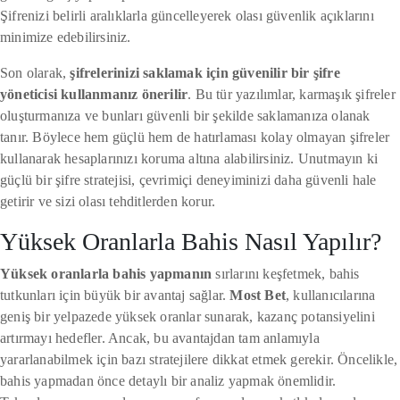
Şifrenizi belirli aralıklarla güncelleyerek olası güvenlik açıklarını
minimize edebilirsiniz.
Son olarak,
şifrelerinizi saklamak için güvenilir bir şifre
yöneticisi kullanmanız önerilir
. Bu tür yazılımlar, karmaşık şifreler
oluşturmanıza ve bunları güvenli bir şekilde saklamanıza olanak
tanır. Böylece hem güçlü hem de hatırlaması kolay olmayan şifreler
kullanarak hesaplarınızı koruma altına alabilirsiniz. Unutmayın ki
güçlü bir şifre stratejisi, çevrimiçi deneyiminizi daha güvenli hale
getirir ve sizi olası tehditlerden korur.
Yüksek Oranlarla Bahis Nasıl Yapılır?
Yüksek oranlarla bahis yapmanın
sırlarını keşfetmek, bahis
tutkunları için büyük bir avantaj sağlar.
Most Bet
, kullanıcılarına
geniş bir yelpazede yüksek oranlar sunarak, kazanç potansiyelini
artırmayı hedefler. Ancak, bu avantajdan tam anlamıyla
yararlanabilmek için bazı stratejilere dikkat etmek gerekir. Öncelikle,
bahis yapmadan önce detaylı bir analiz yapmak önemlidir.