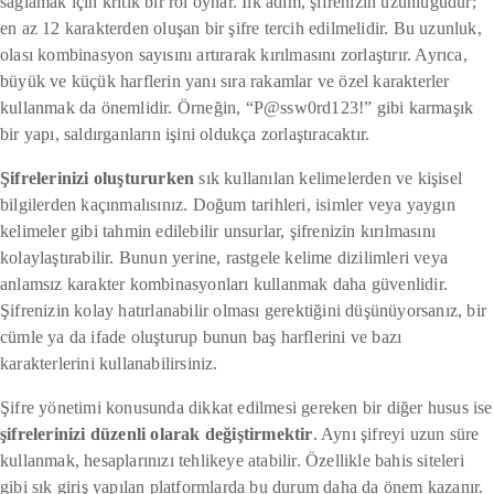
sağlamak için kritik bir rol oynar. İlk adım, şifrenizin uzunluğudur;
en az 12 karakterden oluşan bir şifre tercih edilmelidir. Bu uzunluk,
olası kombinasyon sayısını artırarak kırılmasını zorlaştırır. Ayrıca,
büyük ve küçük harflerin yanı sıra rakamlar ve özel karakterler
kullanmak da önemlidir. Örneğin, “P@ssw0rd123!” gibi karmaşık
bir yapı, saldırganların işini oldukça zorlaştıracaktır.
Şifrelerinizi oluştururken
sık kullanılan kelimelerden ve kişisel
bilgilerden kaçınmalısınız. Doğum tarihleri, isimler veya yaygın
kelimeler gibi tahmin edilebilir unsurlar, şifrenizin kırılmasını
kolaylaştırabilir. Bunun yerine, rastgele kelime dizilimleri veya
anlamsız karakter kombinasyonları kullanmak daha güvenlidir.
Şifrenizin kolay hatırlanabilir olması gerektiğini düşünüyorsanız, bir
cümle ya da ifade oluşturup bunun baş harflerini ve bazı
karakterlerini kullanabilirsiniz.
Şifre yönetimi konusunda dikkat edilmesi gereken bir diğer husus ise
şifrelerinizi düzenli olarak değiştirmektir
. Aynı şifreyi uzun süre
kullanmak, hesaplarınızı tehlikeye atabilir. Özellikle bahis siteleri
gibi sık giriş yapılan platformlarda bu durum daha da önem kazanır.