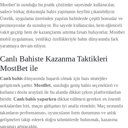
Mostbet’in sunduğu bu pratik çözümler sayesinde kullanıcılar,
sadece birkaç dokunuşla bahis yapmanın keyfini çıkarabiliyor.
Üstelik, uygulama üzerinden yapılan bahislerde çeşitli bonuslar ve
promosyonlar da sunuluyor. Bu sayede kullanıcılar, hem eğlenceli
vakit geçirip hem de kazançlarını artırma fırsatı buluyorlar. Mostbet
mobil uygulaması, yenilikçi özellikleriyle bahis dünyasında fark
yaratmaya devam ediyor.
Canlı Bahiste Kazanma Taktikleri
MostBet ile
Canlı bahis
dünyasında başarılı olmak için bazı stratejiler
geliştirmek şarttır.
MostBet
, sunduğu geniş bahis seçenekleri ve
kullanıcı dostu arayüzü ile bu alanda dikkat çeken platformlardan
biridir.
Canlı bahis yaparken
dikkat edilmesi gereken en önemli
noktalardan biri, maçın gidişatını iyi analiz etmektir. Maç sırasında
takımların performansını, oyuncuların form durumunu ve anlık
gelişmeleri takip ederek doğru tahminlerde bulunmak, kazanma
şansınızı artıracaktır.