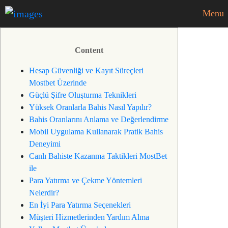
Menu
Content
Hesap Güvenliği ve Kayıt Süreçleri
Mostbet Üzerinde
Güçlü Şifre Oluşturma Teknikleri
Yüksek Oranlarla Bahis Nasıl Yapılır?
Bahis Oranlarını Anlama ve Değerlendirme
Mobil Uygulama Kullanarak Pratik Bahis
Deneyimi
Canlı Bahiste Kazanma Taktikleri MostBet
ile
Para Yatırma ve Çekme Yöntemleri
Nelerdir?
En İyi Para Yatırma Seçenekleri
Müşteri Hizmetlerinden Yardım Alma