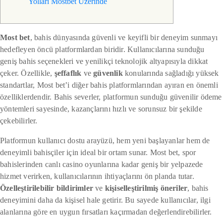
Yolları Mostbet Üzerinde
Most bet
, bahis dünyasında güvenli ve keyifli bir deneyim sunmayı
hedefleyen öncü platformlardan biridir. Kullanıcılarına sunduğu
geniş bahis seçenekleri ve yenilikçi teknolojik altyapısıyla dikkat
çeker. Özellikle,
şeffaflık
ve
güvenlik
konularında sağladığı yüksek
standartlar, Most bet’i diğer bahis platformlarından ayıran en önemli
özelliklerdendir. Bahis severler, platformun sunduğu güvenilir ödeme
yöntemleri sayesinde, kazançlarını hızlı ve sorunsuz bir şekilde
çekebilirler.
Platformun kullanıcı dostu arayüzü, hem yeni başlayanlar hem de
deneyimli bahisçiler için ideal bir ortam sunar. Most bet, spor
bahislerinden canlı casino oyunlarına kadar geniş bir yelpazede
hizmet verirken, kullanıcılarının ihtiyaçlarını ön planda tutar.
Özelleştirilebilir bildirimler
ve
kişiselleştirilmiş öneriler
, bahis
deneyimini daha da kişisel hale getirir. Bu sayede kullanıcılar, ilgi
alanlarına göre en uygun fırsatları kaçırmadan değerlendirebilirler.