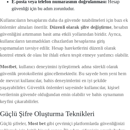
E-posta veya telefon numarasının doğrulanması:
Hesap
güvenliği için bu adım zorunludur.
Kullanıcıların hesaplarını daha da güvende tutabilmeleri için bazı ek
önlemler almaları önerilir.
Düzenli olarak şifre değiştirme
, hesabın
güvenliğini artırmanın basit ama etkili yollarından biridir. Ayrıca,
kullanıcıların tanımadıkları cihazlardan hesaplarına giriş
yapmamaları tavsiye edilir. Hesap hareketlerini düzenli olarak
kontrol etmek de olası bir ihlali erken tespit etmeye yardımcı olabilir.
Mostbet
, kullanıcı deneyimini iyileştirmek adına sürekli olarak
güvenlik protokollerini güncellemektedir. Bu sayede hem yeni hem
de mevcut kullanıcılar, bahis deneyimlerini en iyi şekilde
yaşayabilirler. Güvenlik önlemleri sayesinde kullanıcılar, kişisel
verilerinin güvende olduğundan emin olabilir ve bahis oynamanın
keyfini çıkarabilirler.
Güçlü Şifre Oluşturma Teknikleri
Güçlü şifreler,
Most bet
gibi çevrimiçi platformlarda güvenliğinizi