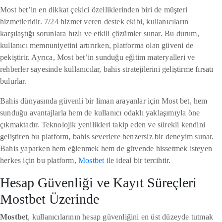
Most bet’in en dikkat çekici özelliklerinden biri de müşteri
hizmetleridir. 7/24 hizmet veren destek ekibi, kullanıcıların
karşılaştığı sorunlara hızlı ve etkili çözümler sunar. Bu durum,
kullanıcı memnuniyetini artırırken, platforma olan güveni de
pekiştirir. Ayrıca, Most bet’in sunduğu eğitim materyalleri ve
rehberler sayesinde kullanıcılar, bahis stratejilerini geliştirme fırsatı
bulurlar.
Bahis dünyasında güvenli bir liman arayanlar için Most bet, hem
sunduğu avantajlarla hem de kullanıcı odaklı yaklaşımıyla öne
çıkmaktadır. Teknolojik yenilikleri takip eden ve sürekli kendini
geliştiren bu platform, bahis severlere benzersiz bir deneyim sunar.
Bahis yaparken hem eğlenmek hem de güvende hissetmek isteyen
herkes için bu platform,
Mostbet
ile ideal bir tercihtir.
Hesap Güvenliği ve Kayıt Süreçleri
Mostbet Üzerinde
Mostbet
, kullanıcılarının hesap güvenliğini en üst düzeyde tutmak