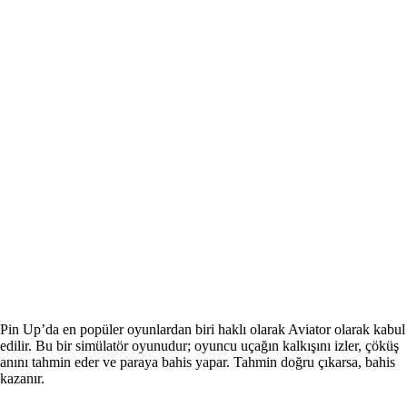
Pin Up’da en popüler oyunlardan biri haklı olarak Aviator olarak kabul
edilir. Bu bir simülatör oyunudur; oyuncu uçağın kalkışını izler, çöküş
anını tahmin eder ve paraya bahis yapar. Tahmin doğru çıkarsa, bahis
kazanır.