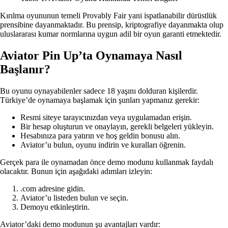
Kırılma oyununun temeli Provably Fair yani ispatlanabilir dürüstlük
prensibine dayanmaktadır. Bu prensip, kriptografiye dayanmakta olup
uluslararası kumar normlarına uygun adil bir oyun garanti etmektedir.
Aviator Pin Up’ta Oynamaya Nasıl
Başlanır?
Bu oyunu oynayabilenler sadece 18 yaşını dolduran kişilerdir.
Türkiye’de oynamaya başlamak için şunları yapmanız gerekir:
Resmi siteye tarayıcınızdan veya uygulamadan erişin.
Bir hesap oluşturun ve onaylayın, gerekli belgeleri yükleyin.
Hesabınıza para yatırın ve hoş geldin bonusu alın.
Aviator’u bulun, oyunu indirin ve kuralları öğrenin.
Gerçek para ile oynamadan önce demo modunu kullanmak faydalı
olacaktır. Bunun için aşağıdaki adımları izleyin:
.com adresine gidin.
Aviator’u listeden bulun ve seçin.
Demoyu etkinleştirin.
Aviator’daki demo modunun şu avantajları vardır: