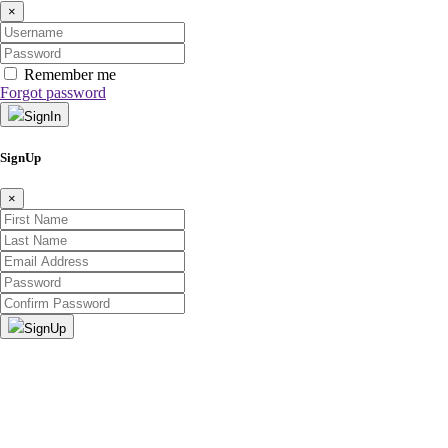
×
Remember me
Forgot password
SignIn
SignUp
×
SignUp