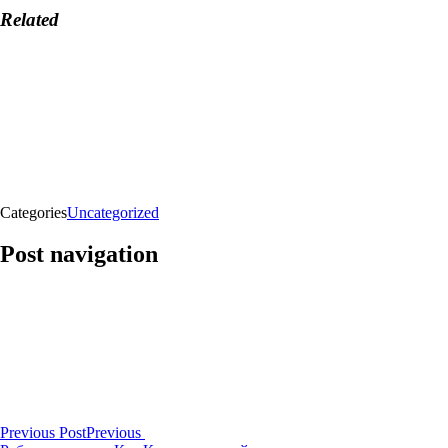
Related
Categories
Uncategorized
Post navigation
Previous Post
Previous