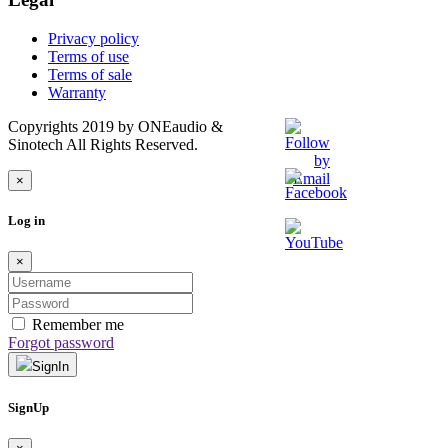
Privacy policy
Terms of use
Terms of sale
Warranty
Copyrights 2019 by ONEaudio &
Sinotech All Rights Reserved.
×
Log in
×
Remember me
Forgot password
SignIn
SignUp