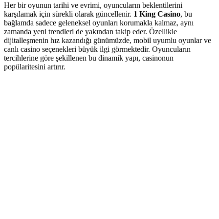
Her bir oyunun tarihi ve evrimi, oyuncuların beklentilerini
karşılamak için sürekli olarak güncellenir.
1 King Casino
, bu
bağlamda sadece geleneksel oyunları korumakla kalmaz, aynı
zamanda yeni trendleri de yakından takip eder. Özellikle
dijitalleşmenin hız kazandığı günümüzde, mobil uyumlu oyunlar ve
canlı casino seçenekleri büyük ilgi görmektedir. Oyuncuların
tercihlerine göre şekillenen bu dinamik yapı, casinonun
popülaritesini artırır.