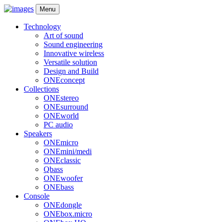
Menu
Technology
Art of sound
Sound engineering
Innovative wireless
Versatile solution
Design and Build
ONEconcept
Collections
ONEstereo
ONEsurround
ONEworld
PC audio
Speakers
ONEmicro
ONEmini/medi
ONEclassic
Qbass
ONEwoofer
ONEbass
Console
ONEdongle
ONEbox.micro