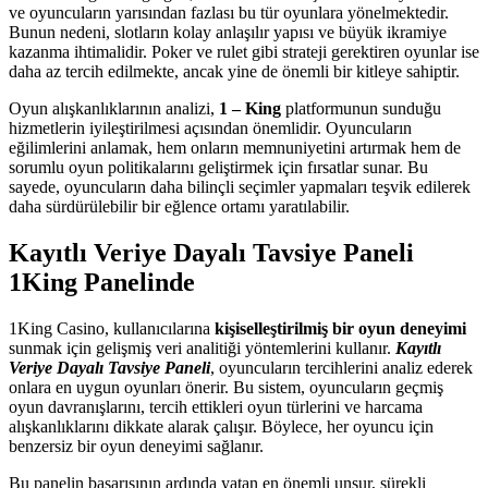
ve oyuncuların yarısından fazlası bu tür oyunlara yönelmektedir.
Bunun nedeni, slotların kolay anlaşılır yapısı ve büyük ikramiye
kazanma ihtimalidir. Poker ve rulet gibi strateji gerektiren oyunlar ise
daha az tercih edilmekte, ancak yine de önemli bir kitleye sahiptir.
Oyun alışkanlıklarının analizi,
1 – King
platformunun sunduğu
hizmetlerin iyileştirilmesi açısından önemlidir. Oyuncuların
eğilimlerini anlamak, hem onların memnuniyetini artırmak hem de
sorumlu oyun politikalarını geliştirmek için fırsatlar sunar. Bu
sayede, oyuncuların daha bilinçli seçimler yapmaları teşvik edilerek
daha sürdürülebilir bir eğlence ortamı yaratılabilir.
Kayıtlı Veriye Dayalı Tavsiye Paneli
1King Panelinde
1King Casino, kullanıcılarına
kişiselleştirilmiş bir oyun deneyimi
sunmak için gelişmiş veri analitiği yöntemlerini kullanır.
Kayıtlı
Veriye Dayalı Tavsiye Paneli
, oyuncuların tercihlerini analiz ederek
onlara en uygun oyunları önerir. Bu sistem, oyuncuların geçmiş
oyun davranışlarını, tercih ettikleri oyun türlerini ve harcama
alışkanlıklarını dikkate alarak çalışır. Böylece, her oyuncu için
benzersiz bir oyun deneyimi sağlanır.
Bu panelin başarısının ardında yatan en önemli unsur, sürekli