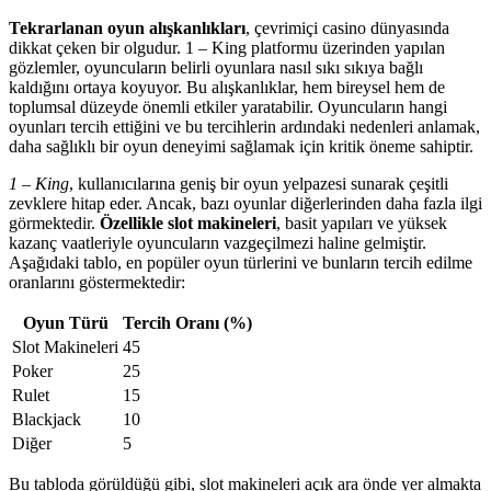
Tekrarlanan oyun alışkanlıkları
, çevrimiçi casino dünyasında
dikkat çeken bir olgudur. 1 – King platformu üzerinden yapılan
gözlemler, oyuncuların belirli oyunlara nasıl sıkı sıkıya bağlı
kaldığını ortaya koyuyor. Bu alışkanlıklar, hem bireysel hem de
toplumsal düzeyde önemli etkiler yaratabilir. Oyuncuların hangi
oyunları tercih ettiğini ve bu tercihlerin ardındaki nedenleri anlamak,
daha sağlıklı bir oyun deneyimi sağlamak için kritik öneme sahiptir.
1 – King
, kullanıcılarına geniş bir oyun yelpazesi sunarak çeşitli
zevklere hitap eder. Ancak, bazı oyunlar diğerlerinden daha fazla ilgi
görmektedir.
Özellikle slot makineleri
, basit yapıları ve yüksek
kazanç vaatleriyle oyuncuların vazgeçilmezi haline gelmiştir.
Aşağıdaki tablo, en popüler oyun türlerini ve bunların tercih edilme
oranlarını göstermektedir:
Oyun Türü
Tercih Oranı (%)
Slot Makineleri
45
Poker
25
Rulet
15
Blackjack
10
Diğer
5
Bu tabloda görüldüğü gibi, slot makineleri açık ara önde yer almakta