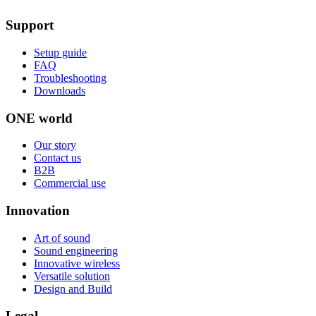
Support
Setup guide
FAQ
Troubleshooting
Downloads
ONE world
Our story
Contact us
B2B
Commercial use
Innovation
Art of sound
Sound engineering
Innovative wireless
Versatile solution
Design and Build
Legal