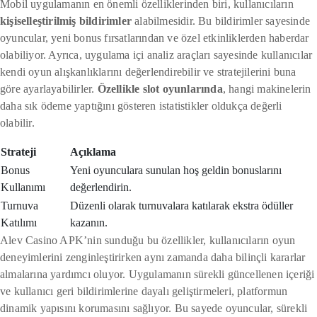
Mobil uygulamanın en önemli özelliklerinden biri, kullanıcıların
kişiselleştirilmiş bildirimler
alabilmesidir. Bu bildirimler sayesinde
oyuncular, yeni bonus fırsatlarından ve özel etkinliklerden haberdar
olabiliyor. Ayrıca, uygulama içi analiz araçları sayesinde kullanıcılar
kendi oyun alışkanlıklarını değerlendirebilir ve stratejilerini buna
göre ayarlayabilirler.
Özellikle slot oyunlarında
, hangi makinelerin
daha sık ödeme yaptığını gösteren istatistikler oldukça değerli
olabilir.
Strateji
Açıklama
Bonus
Yeni oyunculara sunulan hoş geldin bonuslarını
Kullanımı
değerlendirin.
Turnuva
Düzenli olarak turnuvalara katılarak ekstra ödüller
Katılımı
kazanın.
Alev Casino APK’nin sunduğu bu özellikler, kullanıcıların oyun
deneyimlerini zenginleştirirken aynı zamanda daha bilinçli kararlar
almalarına yardımcı oluyor. Uygulamanın sürekli güncellenen içeriği
ve kullanıcı geri bildirimlerine dayalı geliştirmeleri, platformun
dinamik yapısını korumasını sağlıyor. Bu sayede oyuncular, sürekli