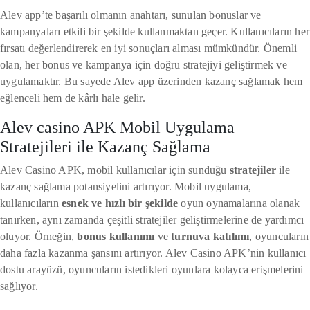
Alev app’te başarılı olmanın anahtarı, sunulan bonuslar ve
kampanyaları etkili bir şekilde kullanmaktan geçer. Kullanıcıların her
fırsatı değerlendirerek en iyi sonuçları alması mümkündür. Önemli
olan, her bonus ve kampanya için doğru stratejiyi geliştirmek ve
uygulamaktır. Bu sayede Alev app üzerinden kazanç sağlamak hem
eğlenceli hem de kârlı hale gelir.
Alev casino APK Mobil Uygulama
Stratejileri ile Kazanç Sağlama
Alev Casino APK, mobil kullanıcılar için sunduğu
stratejiler
ile
kazanç sağlama potansiyelini artırıyor. Mobil uygulama,
kullanıcıların
esnek ve hızlı bir şekilde
oyun oynamalarına olanak
tanırken, aynı zamanda çeşitli stratejiler geliştirmelerine de yardımcı
oluyor. Örneğin,
bonus kullanımı
ve
turnuva katılımı
, oyuncuların
daha fazla kazanma şansını artırıyor. Alev Casino APK’nin kullanıcı
dostu arayüzü, oyuncuların istedikleri oyunlara kolayca erişmelerini
sağlıyor.