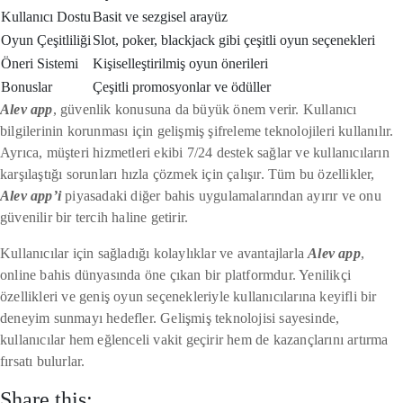
Kullanıcı Dostu
Basit ve sezgisel arayüz
Oyun Çeşitliliği
Slot, poker, blackjack gibi çeşitli oyun seçenekleri
Öneri Sistemi
Kişiselleştirilmiş oyun önerileri
Bonuslar
Çeşitli promosyonlar ve ödüller
Alev app
, güvenlik konusuna da büyük önem verir. Kullanıcı
bilgilerinin korunması için gelişmiş şifreleme teknolojileri kullanılır.
Ayrıca, müşteri hizmetleri ekibi 7/24 destek sağlar ve kullanıcıların
karşılaştığı sorunları hızla çözmek için çalışır. Tüm bu özellikler,
Alev app’i
piyasadaki diğer bahis uygulamalarından ayırır ve onu
güvenilir bir tercih haline getirir.
Kullanıcılar için sağladığı kolaylıklar ve avantajlarla
Alev app
,
online bahis dünyasında öne çıkan bir platformdur. Yenilikçi
özellikleri ve geniş oyun seçenekleriyle kullanıcılarına keyifli bir
deneyim sunmayı hedefler. Gelişmiş teknolojisi sayesinde,
kullanıcılar hem eğlenceli vakit geçirir hem de kazançlarını artırma
fırsatı bulurlar.
Share this: