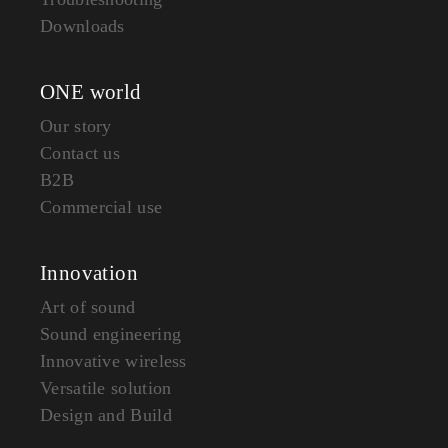
Downloads
ONE world
Our story
Contact us
B2B
Commercial use
Innovation
Art of sound
Sound engineering
Innovative wireless
Versatile solution
Design and Build