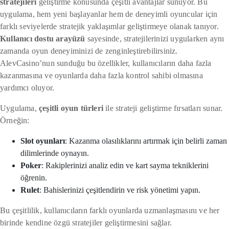
stratejileri
geliştirme konusunda çeşitli avantajlar sunuyor. Bu
uygulama, hem yeni başlayanlar hem de deneyimli oyuncular için
farklı seviyelerde stratejik yaklaşımlar geliştirmeye olanak tanıyor.
Kullanıcı dostu arayüzü
sayesinde, stratejilerinizi uygularken aynı
zamanda oyun deneyiminizi de zenginleştirebilirsiniz.
AlevCasino’nun sunduğu bu özellikler, kullanıcıların daha fazla
kazanmasına ve oyunlarda daha fazla kontrol sahibi olmasına
yardımcı oluyor.
Uygulama,
çeşitli oyun türleri
ile strateji geliştirme fırsatları sunar.
Örneğin:
Slot oyunları
: Kazanma olasılıklarını artırmak için belirli zaman
dilimlerinde oynayın.
Poker
: Rakiplerinizi analiz edin ve kart sayma tekniklerini
öğrenin.
Rulet
: Bahislerinizi çeşitlendirin ve risk yönetimi yapın.
Bu çeşitlilik, kullanıcıların farklı oyunlarda uzmanlaşmasını ve her
birinde kendine özgü stratejiler geliştirmesini sağlar.