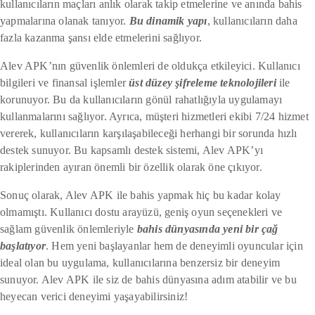
kullanıcıların maçları anlık olarak takip etmelerine ve anında bahis
yapmalarına olanak tanıyor.
Bu dinamik yapı
, kullanıcıların daha
fazla kazanma şansı elde etmelerini sağlıyor.
Alev APK’nın güvenlik önlemleri de oldukça etkileyici. Kullanıcı
bilgileri ve finansal işlemler
üst düzey şifreleme teknolojileri
ile
korunuyor. Bu da kullanıcıların gönül rahatlığıyla uygulamayı
kullanmalarını sağlıyor. Ayrıca, müşteri hizmetleri ekibi 7/24 hizmet
vererek, kullanıcıların karşılaşabileceği herhangi bir sorunda hızlı
destek sunuyor. Bu kapsamlı destek sistemi, Alev APK’yı
rakiplerinden ayıran önemli bir özellik olarak öne çıkıyor.
Sonuç olarak, Alev APK ile bahis yapmak hiç bu kadar kolay
olmamıştı. Kullanıcı dostu arayüzü, geniş oyun seçenekleri ve
sağlam güvenlik önlemleriyle
bahis dünyasında yeni bir çağ
başlatıyor
. Hem yeni başlayanlar hem de deneyimli oyuncular için
ideal olan bu uygulama, kullanıcılarına benzersiz bir deneyim
sunuyor. Alev APK ile siz de bahis dünyasına adım atabilir ve bu
heyecan verici deneyimi yaşayabilirsiniz!