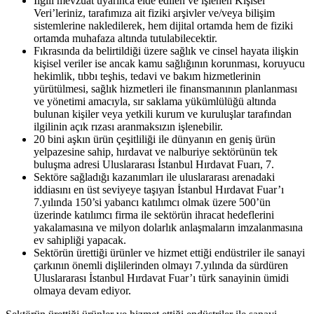
İlgili mevzuat uyarınca elde edilen ve işlenen Kişisel
Veri’leriniz, tarafımıza ait fiziki arşivler ve/veya bilişim
sistemlerine nakledilerek, hem dijital ortamda hem de fiziki
ortamda muhafaza altında tutulabilecektir.
Fıkrasında da belirtildiği üzere sağlık ve cinsel hayata ilişkin
kişisel veriler ise ancak kamu sağlığının korunması, koruyucu
hekimlik, tıbbı teşhis, tedavi ve bakım hizmetlerinin
yürütülmesi, sağlık hizmetleri ile finansmanının planlanması
ve yönetimi amacıyla, sır saklama yükümlülüğü altında
bulunan kişiler veya yetkili kurum ve kuruluşlar tarafından
ilgilinin açık rızası aranmaksızın işlenebilir.
20 bini aşkın ürün çeşitliliği ile dünyanın en geniş ürün
yelpazesine sahip, hırdavat ve nalburiye sektörünün tek
buluşma adresi Uluslararası İstanbul Hırdavat Fuarı, 7.
Sektöre sağladığı kazanımları ile uluslararası arenadaki
iddiasını en üst seviyeye taşıyan İstanbul Hırdavat Fuar’ı
7.yılında 150’si yabancı katılımcı olmak üzere 500’ün
üzerinde katılımcı firma ile sektörün ihracat hedeflerini
yakalamasına ve milyon dolarlık anlaşmaların imzalanmasına
ev sahipliği yapacak.
Sektörün ürettiği ürünler ve hizmet ettiği endüstriler ile sanayi
çarkının önemli dişlilerinden olmayı 7.yılında da sürdüren
Uluslararası İstanbul Hırdavat Fuar’ı türk sanayinin ümidi
olmaya devam ediyor.