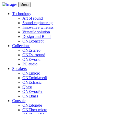
Menu
Technology
Art of sound
Sound engineering
Innovative wireless
Versatile solution
Design and Build
ONEconcept
Collections
ONEstereo
ONEsurround
ONEworld
PC audio
Speakers
ONEmicro
ONEmini/medi
ONEclassic
Qbass
ONEwoofer
ONEbass
Console
ONEdongle
ONEbox.micro