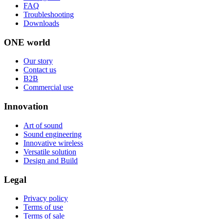
FAQ
Troubleshooting
Downloads
ONE world
Our story
Contact us
B2B
Commercial use
Innovation
Art of sound
Sound engineering
Innovative wireless
Versatile solution
Design and Build
Legal
Privacy policy
Terms of use
Terms of sale