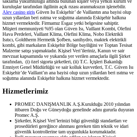
saklama yükümlülüğü altında bulunan kişiler veya yetkili kurum ve
kuruluşlar tarafından ilgilinin açık rızası aranmaksızın işlenebilir.
Alev casino giriş
Güven Isı Eskişehir’ de Vaillantın ana bayisi olup
uzun yıllardan beri ısıtma ve soğutma alanında Eskişehir halkına
hizmet vermektedir. Firmamız Esgaz yetki belgesine sahiptir.
Müşteri memnuniyeti %95 olan Güven Isı, Vaillant Kombi, Olefini
Hava Perdeleri, Vaillant Klima, Olefini Klima, Nobo Elektrikli
Isıtıcı, Goldtherm Hermetik Şofben, sanihydro, maktek elektrikli
kombi, gibi markaların Eskişehir Bölge bayiliğini ve Toptan Tesisat
Malzeme satışı yapmaktadır. Kişisel Veri’ileriniz, Kanun ve sair
mevzuat kapsamında ve yukarıda yer verilen amaçlarla ilgili Şirket
tarafından, (i) özel sigorta şirketleri, (ii) T.C. İçişleri Bakanlığı
Emniyet Genel Müdürlüğü ve sair kolluk kuvvetleri, T.C. Güven Isı
Eskişehir’de Vaillant’ın ana bayisi olup uzun yıllardan beri ısıtma ve
soğutma alanında Eskişehir halkına hizmet vermektedir.
Hizmetlerimiz
PROMEC DANIŞMANLIK A.Ş.Kurulduğu 2010 yılından
itibaren Doğu ve Güneydoğu genelinde adını gururla duyuran
Promec A.Ş.
Şirketler, Kişisel Veri’lerinizi bilgi güvenliği standartları ve
prosedürleri gereğince alınması gereken tüm teknik ve idari
güvenlik kontrollerine tam uygunlukla korumaktadır.