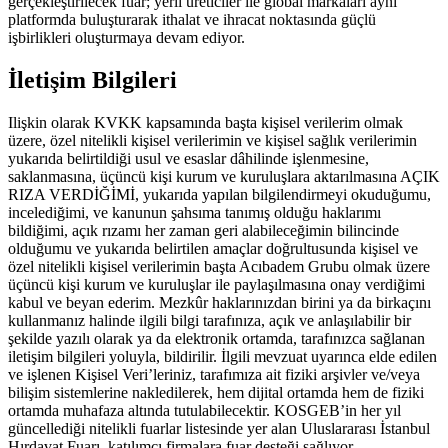
gerçekleştirilecek fuar; yerli üreticiler ile global markaları aynı
platformda buluşturarak ithalat ve ihracat noktasında güçlü
işbirlikleri oluşturmaya devam ediyor.
İletişim Bilgileri
Ilişkin olarak KVKK kapsamında başta kişisel verilerim olmak
üzere, özel nitelikli kişisel verilerimin ve kişisel sağlık verilerimin
yukarıda belirtildiği usul ve esaslar dâhilinde işlenmesine,
saklanmasına, üçüncü kişi kurum ve kuruluşlara aktarılmasına AÇIK
RIZA VERDİĞİMİ, yukarıda yapılan bilgilendirmeyi okuduğumu,
incelediğimi, ve kanunun şahsıma tanımış olduğu haklarımı
bildiğimi, açık rızamı her zaman geri alabileceğimin bilincinde
olduğumu ve yukarıda belirtilen amaçlar doğrultusunda kişisel ve
özel nitelikli kişisel verilerimin başta Acıbadem Grubu olmak üzere
üçüncü kişi kurum ve kuruluşlar ile paylaşılmasına onay verdiğimi
kabul ve beyan ederim. Mezkûr haklarınızdan birini ya da birkaçını
kullanmanız halinde ilgili bilgi tarafınıza, açık ve anlaşılabilir bir
şekilde yazılı olarak ya da elektronik ortamda, tarafınızca sağlanan
iletişim bilgileri yoluyla, bildirilir. İlgili mevzuat uyarınca elde edilen
ve işlenen Kişisel Veri’leriniz, tarafımıza ait fiziki arşivler ve/veya
bilişim sistemlerine nakledilerek, hem dijital ortamda hem de fiziki
ortamda muhafaza altında tutulabilecektir. KOSGEB’in her yıl
güncellediği nitelikli fuarlar listesinde yer alan Uluslararası İstanbul
Hırdavat Fuarı, katılımcı firmalara fuar desteği sağlıyor.