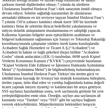
Sektörün ürettiği ürünler ve hizmet ettiği endüstriler ile sanayi
çarkının önemli dişlilerinden olmayı 7.yılında da sürdüren
Uluslararası İstanbul Hırdavat Fuar’ı türk sanayinin ümidi olmaya
devam ediyor. Sektöre sağladığı kazanımları ile uluslararası
arenadaki iddiasını en üst seviyeye taşıyan İstanbul Hırdavat Fuar’ı
7.yılında 150’si yabancı katılımcı olmak üzere 500’ün üzerinde
katılımcı firma ile sektörün ihracat hedeflerini yakalamasına ve
milyon dolarlık anlaşmaların imzalanmasına ev sahipliği yapacak.
Kalkınma Ajansları bölgeler arası eşitsizliklerin azaltılması ve
bölgesel kalkınmanın sağlanması için Sanayi ve Teknoloji Bakanlığı
koordinasyonunda çalışmalar yürüten özerk kamu kuruluşlarıdır.
Acıbadem Sağlık Hizmetleri ve Ticaret A.Ş.(“Acıbadem”) ve
Acıbadem’in hakim ve bağlı şirketleri (hepsi birlikte “Acıbadem
Grubu” olarak anılacaktır.) (EK-1) tarafından, 6698 sayılı Kişisel
Verilerin Korunması Kanunu (“KVKK”) çerçevesinde hazırlanan
“Kişisel Verilerin Elde Edilmesi ve İşlenmesi Hakkında Aydınlatma
Metni” (“Aydınlatma Metni”) ile bilgilendirilmiş bulunmaktayım.
Uluslararası İstanbul Hırdavat Fuarı Türkiye’nin üretim gücü ve
nitelikli insan kaynağı ile Avrasya’nın stratejik konumunu birleştiren,
üretim yapan, ürün ithal eden ve yurtdışı bağlantılarla katma değerli
ticaret yapmak isteyen ziyaretçi ve katılımcıları bir araya getiriyor.
SSS sayfanızı hazırladıktan sonra, web sayfanızda görünür bir yere
yerleştirdiğinizden emin olun. Örneğin, sayfayı ana sayfanızın alt
kısmında veya “Yardım” veya “SSS” gibi bir sayfaya bağlantı
vererek ekleyebilirsiniz. Müşterilerimizin beklentileri herşeyin