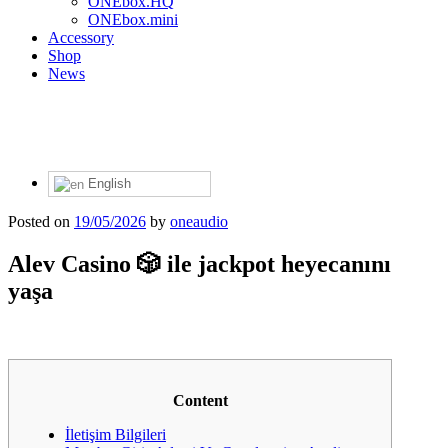
ONEbox.HQ
ONEbox.mini
Accessory
Shop
News
English
Posted on
19/05/2026
by
oneaudio
Alev Casino 🎲 ile jackpot heyecanını
yaşa
Content
İletişim Bilgileri