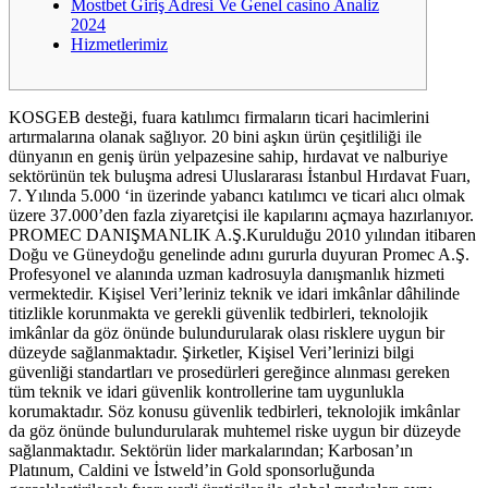
Mostbet Giriş Adresi Ve Genel casino Analiz
2024
Hizmetlerimiz
KOSGEB desteği, fuara katılımcı firmaların ticari hacimlerini
artırmalarına olanak sağlıyor. 20 bini aşkın ürün çeşitliliği ile
dünyanın en geniş ürün yelpazesine sahip, hırdavat ve nalburiye
sektörünün tek buluşma adresi Uluslararası İstanbul Hırdavat Fuarı,
7. Yılında 5.000 ‘in üzerinde yabancı katılımcı ve ticari alıcı olmak
üzere 37.000’den fazla ziyaretçisi ile kapılarını açmaya hazırlanıyor.
PROMEC DANIŞMANLIK A.Ş.Kurulduğu 2010 yılından itibaren
Doğu ve Güneydoğu genelinde adını gururla duyuran Promec A.Ş.
Profesyonel ve alanında uzman kadrosuyla danışmanlık hizmeti
vermektedir. Kişisel Veri’leriniz teknik ve idari imkânlar dâhilinde
titizlikle korunmakta ve gerekli güvenlik tedbirleri, teknolojik
imkânlar da göz önünde bulundurularak olası risklere uygun bir
düzeyde sağlanmaktadır. Şirketler, Kişisel Veri’lerinizi bilgi
güvenliği standartları ve prosedürleri gereğince alınması gereken
tüm teknik ve idari güvenlik kontrollerine tam uygunlukla
korumaktadır. Söz konusu güvenlik tedbirleri, teknolojik imkânlar
da göz önünde bulundurularak muhtemel riske uygun bir düzeyde
sağlanmaktadır. Sektörün lider markalarından; Karbosan’ın
Platınum, Caldini ve İstweld’in Gold sponsorluğunda