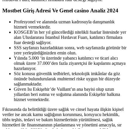
Mostbet Giriş Adresi Ve Genel casino Analiz 2024
Profesyonel ve alanında uzman kadrosuyla danışmanlık
hizmeti vermektedir.
KOSGEB’in her yıl güncellediği nitelikli fuarlar listesinde yer
alan Uluslararası İstanbul Hırdavat Fuarı, katılımcı firmalara
fuar desteği sağlıyor.
SSS sayfanızı hazırladıktan sonra, web sayfanızda görünür bir
yere yerleştirdiğinizden emin olun.
Yılında 5.000 ‘in üzerinde yabancı katılımcı ve ticari alıcı
olmak üzere 37.000’den fazla ziyaretçisi ile kapılarını açmaya
hazırlanıyor.
Söz konusu güvenlik tedbirleri, teknolojik imkânlar da göz
önünde bulundurularak muhtemel riske uygun bir düzeyde
sağlanmaktadır.
Güven Isı Eskişehir’de Vaillant’ın ana bayisi olup uzun
yıllardan beri ısıtma ve soğutma alanında Eskişehir halkına
hizmet vermektedir.
Fıkrasında da belirtildiği üzere sağlık ve cinsel hayata ilişkin kişisel
veriler ise ancak kamu sağlığının korunması, koruyucu hekimlik,
tıbbı teşhis, tedavi ve bakım hizmetlerinin yürütülmesi, sağlık
hizmetleri ile finansmanının planlanması ve yönetimi amacıyla, sır