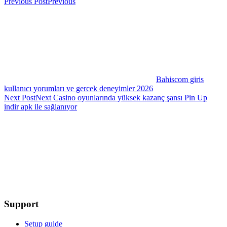
Previous Post
Previous
Bahiscom giris
kullanıcı yorumları ve gercek deneyimler 2026
Next Post
Next
Casino oyunlarında yüksek kazanç şansı Pin Up
indir apk ile sağlanıyor
Support
Setup guide