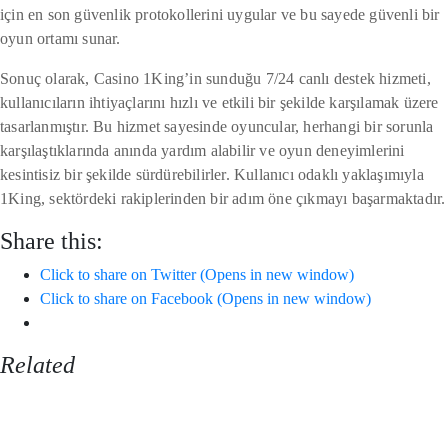
için en son güvenlik protokollerini uygular ve bu sayede güvenli bir
oyun ortamı sunar.
Sonuç olarak, Casino 1King’in sunduğu 7/24 canlı destek hizmeti,
kullanıcıların ihtiyaçlarını hızlı ve etkili bir şekilde karşılamak üzere
tasarlanmıştır. Bu hizmet sayesinde oyuncular, herhangi bir sorunla
karşılaştıklarında anında yardım alabilir ve oyun deneyimlerini
kesintisiz bir şekilde sürdürebilirler. Kullanıcı odaklı yaklaşımıyla
1King, sektördeki rakiplerinden bir adım öne çıkmayı başarmaktadır.
Share this:
Click to share on Twitter (Opens in new window)
Click to share on Facebook (Opens in new window)
Related