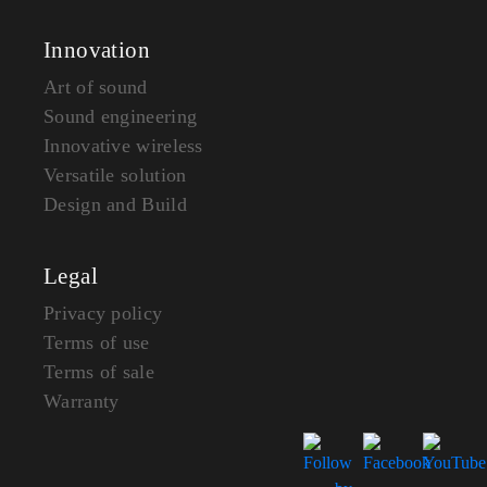
Innovation
Art of sound
Sound engineering
Innovative wireless
Versatile solution
Design and Build
Legal
Privacy policy
Terms of use
Terms of sale
Warranty