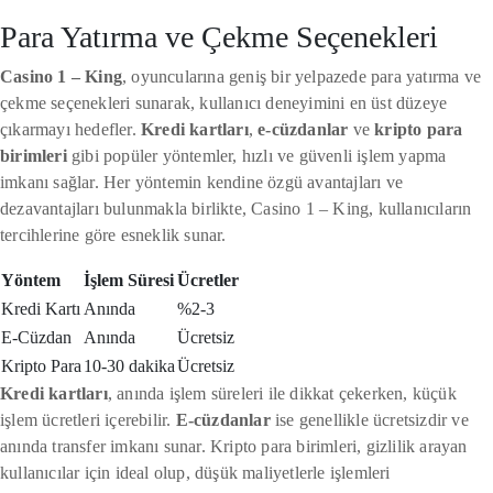
Para Yatırma ve Çekme Seçenekleri
Casino 1 – King
, oyuncularına geniş bir yelpazede para yatırma ve
çekme seçenekleri sunarak, kullanıcı deneyimini en üst düzeye
çıkarmayı hedefler.
Kredi kartları
,
e-cüzdanlar
ve
kripto para
birimleri
gibi popüler yöntemler, hızlı ve güvenli işlem yapma
imkanı sağlar. Her yöntemin kendine özgü avantajları ve
dezavantajları bulunmakla birlikte, Casino 1 – King, kullanıcıların
tercihlerine göre esneklik sunar.
Yöntem
İşlem Süresi
Ücretler
Kredi Kartı
Anında
%2-3
E-Cüzdan
Anında
Ücretsiz
Kripto Para
10-30 dakika
Ücretsiz
Kredi kartları
, anında işlem süreleri ile dikkat çekerken, küçük
işlem ücretleri içerebilir.
E-cüzdanlar
ise genellikle ücretsizdir ve
anında transfer imkanı sunar. Kripto para birimleri, gizlilik arayan
kullanıcılar için ideal olup, düşük maliyetlerle işlemleri