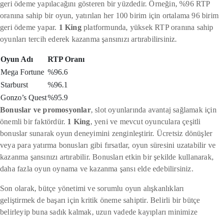
geri ödeme yapılacağını gösteren bir yüzdedir. Örneğin, %96 RTP
oranına sahip bir oyun, yatırılan her 100 birim için ortalama 96 birim
geri ödeme yapar.
1 King
platformunda, yüksek RTP oranına sahip
oyunları tercih ederek kazanma şansınızı artırabilirsiniz.
Oyun Adı
RTP Oranı
Mega Fortune
%96.6
Starburst
%96.1
Gonzo’s Quest
%95.9
Bonuslar ve promosyonlar
, slot oyunlarında avantaj sağlamak için
önemli bir faktördür.
1 King
, yeni ve mevcut oyunculara çeşitli
bonuslar sunarak oyun deneyimini zenginleştirir. Ücretsiz dönüşler
veya para yatırma bonusları gibi fırsatlar, oyun süresini uzatabilir ve
kazanma şansınızı artırabilir. Bonusları etkin bir şekilde kullanarak,
daha fazla oyun oynama ve kazanma şansı elde edebilirsiniz.
Son olarak, bütçe yönetimi ve sorumlu oyun alışkanlıkları
geliştirmek de başarı için kritik öneme sahiptir. Belirli bir bütçe
belirleyip buna sadık kalmak, uzun vadede kayıpları minimize