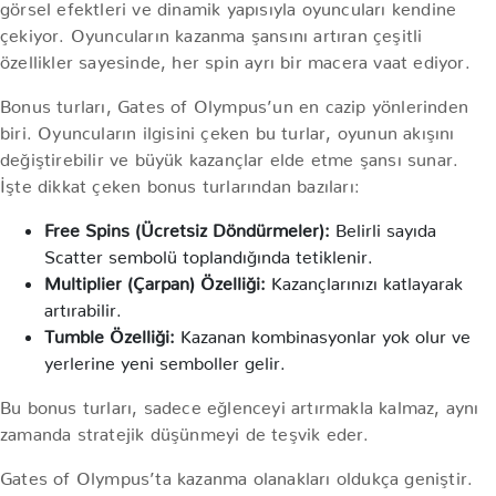
görsel efektleri ve dinamik yapısıyla oyuncuları kendine
çekiyor. Oyuncuların kazanma şansını artıran çeşitli
özellikler sayesinde, her spin ayrı bir macera vaat ediyor.
Bonus turları, Gates of Olympus’un en cazip yönlerinden
biri. Oyuncuların ilgisini çeken bu turlar, oyunun akışını
değiştirebilir ve büyük kazançlar elde etme şansı sunar.
İşte dikkat çeken bonus turlarından bazıları:
Free Spins (Ücretsiz Döndürmeler):
Belirli sayıda
Scatter sembolü toplandığında tetiklenir.
Multiplier (Çarpan) Özelliği:
Kazançlarınızı katlayarak
artırabilir.
Tumble Özelliği:
Kazanan kombinasyonlar yok olur ve
yerlerine yeni semboller gelir.
Bu bonus turları, sadece eğlenceyi artırmakla kalmaz, aynı
zamanda stratejik düşünmeyi de teşvik eder.
Gates of Olympus’ta kazanma olanakları oldukça geniştir.