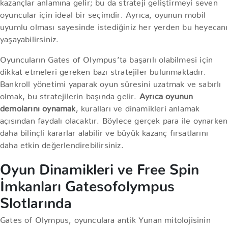
kazançlar anlamına gelir; bu da strateji geliştirmeyi seven
oyuncular için ideal bir seçimdir. Ayrıca, oyunun mobil
uyumlu olması sayesinde istediğiniz her yerden bu heyecanı
yaşayabilirsiniz.
Oyuncuların Gates of Olympus’ta başarılı olabilmesi için
dikkat etmeleri gereken bazı stratejiler bulunmaktadır.
Bankroll yönetimi yaparak oyun süresini uzatmak ve sabırlı
olmak, bu stratejilerin başında gelir.
Ayrıca oyunun
demolarını oynamak
, kuralları ve dinamikleri anlamak
açısından faydalı olacaktır. Böylece gerçek para ile oynarken
daha bilinçli kararlar alabilir ve büyük kazanç fırsatlarını
daha etkin değerlendirebilirsiniz.
Oyun Dinamikleri ve Free Spin
İmkanları Gatesofolympus
Slotlarında
Gates of Olympus, oyunculara antik Yunan mitolojisinin