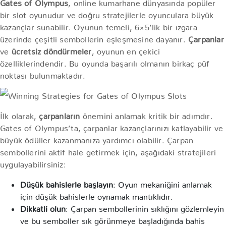
Gates of Olympus
, online kumarhane dünyasında popüler
bir slot oyunudur ve doğru stratejilerle oyunculara büyük
kazançlar sunabilir. Oyunun temeli, 6×5’lik bir ızgara
üzerinde çeşitli sembollerin eşleşmesine dayanır.
Çarpanlar
ve
ücretsiz döndürmeler
, oyunun en çekici
özelliklerindendir. Bu oyunda başarılı olmanın birkaç püf
noktası bulunmaktadır.
İlk olarak,
çarpanların
önemini anlamak kritik bir adımdır.
Gates of Olympus’ta, çarpanlar kazançlarınızı katlayabilir ve
büyük ödüller kazanmanıza yardımcı olabilir. Çarpan
sembollerini aktif hale getirmek için, aşağıdaki stratejileri
uygulayabilirsiniz:
Düşük bahislerle başlayın
: Oyun mekaniğini anlamak
için düşük bahislerle oynamak mantıklıdır.
Dikkatli olun
: Çarpan sembollerinin sıklığını gözlemleyin
ve bu semboller sık görünmeye başladığında bahis