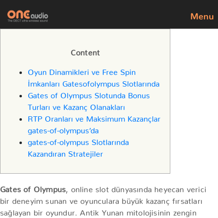
Menu
Content
Oyun Dinamikleri ve Free Spin
İmkanları Gatesofolympus Slotlarında
Gates of Olympus Slotunda Bonus
Turları ve Kazanç Olanakları
RTP Oranları ve Maksimum Kazançlar
gates-of-olympus’da
gates-of-olympus Slotlarında
Kazandıran Stratejiler
Gates of Olympus
, online slot dünyasında heyecan verici
bir deneyim sunan ve oyunculara büyük kazanç fırsatları
sağlayan bir oyundur. Antik Yunan mitolojisinin zengin