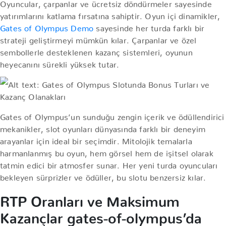
Oyuncular, çarpanlar ve ücretsiz döndürmeler sayesinde
yatırımlarını katlama fırsatına sahiptir. Oyun içi dinamikler,
Gates of Olympus Demo
sayesinde her turda farklı bir
strateji geliştirmeyi mümkün kılar. Çarpanlar ve özel
sembollerle desteklenen kazanç sistemleri, oyunun
heyecanını sürekli yüksek tutar.
Gates of Olympus’un sunduğu zengin içerik ve ödüllendirici
mekanikler, slot oyunları dünyasında farklı bir deneyim
arayanlar için ideal bir seçimdir. Mitolojik temalarla
harmanlanmış bu oyun, hem görsel hem de işitsel olarak
tatmin edici bir atmosfer sunar. Her yeni turda oyuncuları
bekleyen sürprizler ve ödüller, bu slotu benzersiz kılar.
RTP Oranları ve Maksimum
Kazançlar gates-of-olympus’da