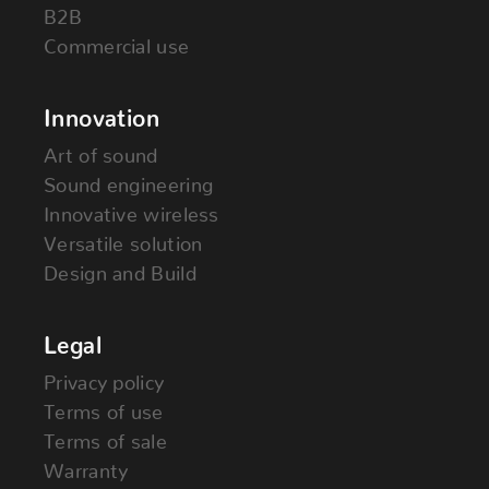
B2B
Commercial use
Innovation
Art of sound
Sound engineering
Innovative wireless
Versatile solution
Design and Build
Legal
Privacy policy
Terms of use
Terms of sale
Warranty