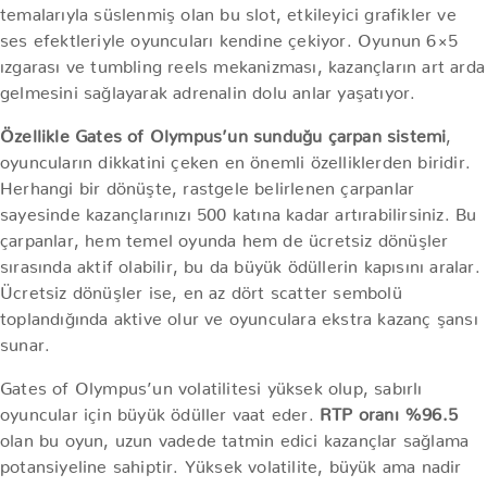
temalarıyla süslenmiş olan bu slot, etkileyici grafikler ve
ses efektleriyle oyuncuları kendine çekiyor. Oyunun 6×5
ızgarası ve tumbling reels mekanizması, kazançların art arda
gelmesini sağlayarak adrenalin dolu anlar yaşatıyor.
Özellikle Gates of Olympus’un sunduğu çarpan sistemi
,
oyuncuların dikkatini çeken en önemli özelliklerden biridir.
Herhangi bir dönüşte, rastgele belirlenen çarpanlar
sayesinde kazançlarınızı 500 katına kadar artırabilirsiniz. Bu
çarpanlar, hem temel oyunda hem de ücretsiz dönüşler
sırasında aktif olabilir, bu da büyük ödüllerin kapısını aralar.
Ücretsiz dönüşler ise, en az dört scatter sembolü
toplandığında aktive olur ve oyunculara ekstra kazanç şansı
sunar.
Gates of Olympus’un volatilitesi yüksek olup, sabırlı
oyuncular için büyük ödüller vaat eder.
RTP oranı %96.5
olan bu oyun, uzun vadede tatmin edici kazançlar sağlama
potansiyeline sahiptir. Yüksek volatilite, büyük ama nadir