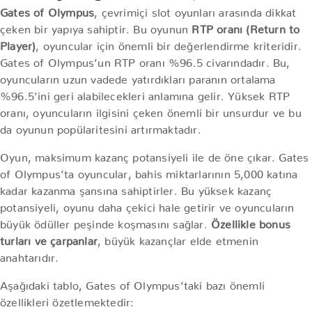
Gates of Olympus
, çevrimiçi slot oyunları arasında dikkat
çeken bir yapıya sahiptir. Bu oyunun
RTP oranı (Return to
Player)
, oyuncular için önemli bir değerlendirme kriteridir.
Gates of Olympus’un RTP oranı %96.5 civarındadır. Bu,
oyuncuların uzun vadede yatırdıkları paranın ortalama
%96.5’ini geri alabilecekleri anlamına gelir. Yüksek RTP
oranı, oyuncuların ilgisini çeken önemli bir unsurdur ve bu
da oyunun popülaritesini artırmaktadır.
Oyun, maksimum kazanç potansiyeli ile de öne çıkar. Gates
of Olympus’ta oyuncular, bahis miktarlarının 5,000 katına
kadar kazanma şansına sahiptirler. Bu yüksek kazanç
potansiyeli, oyunu daha çekici hale getirir ve oyuncuların
büyük ödüller peşinde koşmasını sağlar.
Özellikle bonus
turları ve çarpanlar
, büyük kazançlar elde etmenin
anahtarıdır.
Aşağıdaki tablo, Gates of Olympus’taki bazı önemli
özellikleri özetlemektedir: